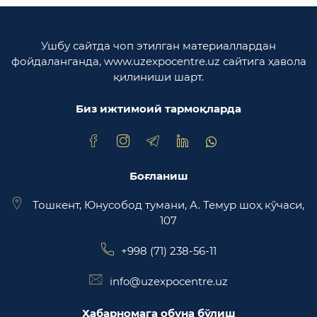
вазирлиги
Ўзбекистон Республикаси олий мажлиси
Ушбу сайтда чоп этилган материаллардан
Қонунчилик палатаси
фойдаланганда, www.uzexpocentre.uz сайтига ҳавола
қилиниши шарт.
Ўзбекистон Республикаси Адлия вазирлиги
Биз ижтимоий тармоқларда
Trade Uzbekistan миллий экспортбоп савдо
майдончаси
Боғланиш
Тошкент, Юнусобод тумани, А. Темур шоҳ кўчаси,
107
+998 (71) 238-56-11
info@uzexpocentre.uz
Ҳабарномага обуна бўлиш