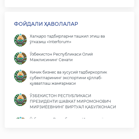
ФОЙДАЛИ ҲАВОЛАЛАР
Халқаро тадбирларни ташкил этиш ва
ўтказиш «Interforum»
Ўзбекистон Республикаси Олий
Мажлисининг Сенати
Кичик бизнес ва хусусий тадбиркорлик
субектларининг экспортини қўллаб-
қувватлаш жамғармаси
ЎЗБЕКИСТОН РЕСПУБЛИКАСИ
ПРЕЗИДЕНТИ ШАВКАТ МИРОМОНОВИЧ
МИРЗИЁЕВНИНГ ВИРТУАЛ ҚАБУЛХОНАСИ
Ўзбекистон Республикаси Иқтисодиёт ва
молия вазирлиги
Ўзбекистон Республикаси ташқи ишлар