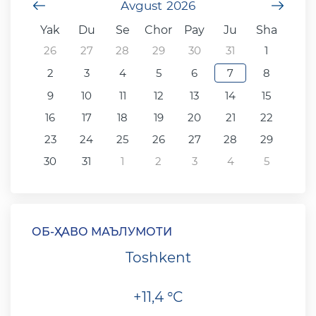
undefined
Avgust
2026
unde
Yak
Du
Se
Chor
Pay
Ju
Sha
26
27
28
29
30
31
1
2
3
4
5
6
7
8
9
10
11
12
13
14
15
16
17
18
19
20
21
22
23
24
25
26
27
28
29
30
31
1
2
3
4
5
ОБ-ҲАВО МАЪЛУМОТИ
Toshkent
+11,4 °C