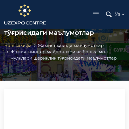
ose menu
Жамиятнинг ер майдонлари ва
Ўз
бошқа мол-мулклари шериклик
тўғрисидаги маълумотлар
Бош саҳифа
Жамият хақида маълумотлар
Жамиятнинг ер майдонлари ва бошқа мол-
мулклари шериклик тўғрисидаги маълумотлар