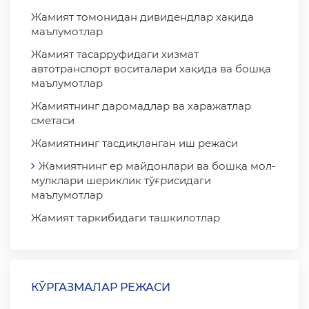
Жамият томонидан дивидендлар хақида
маълумотлар
Жамият тасарруфидаги хизмат
автотранспорт воситалари хақида ва бошқа
маълумотлар
Жамиятнинг даромадлар ва харажатлар
сметаси
Жамиятнинг тасдиқланган иш режаси
Жамиятнинг ер майдонлари ва бошқа мол-
мулклари шериклик тўғрисидаги
маълумотлар
Жамият таркибидаги ташкилотлар
КЎРГАЗМАЛАР РЕЖАСИ