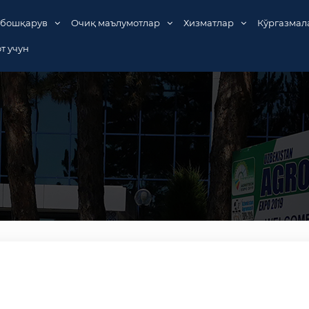
 бошқарув
Очиқ маълумотлар
Хизматлар
Кўргазмал
т учун