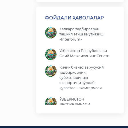
ФОЙДАЛИ ҲАВОЛАЛАР
Халқаро тадбирларни
ташкил этиш ва ўтказиш
«Interforum»
Ўзбекистон Республикаси
Олий Мажлисининг Сенати
Кичик бизнес ва хусусий
тадбиркорлик
субектларининг
экспортини қўллаб-
қувватлаш жамғармаси
ЎЗБЕКИСТОН
РЕСПУБЛИКАСИ
ПРЕЗИДЕНТИ ШАВКАТ
МИРОМОНОВИЧ
МИРЗИЁЕВНИНГ ВИРТУАЛ
ҚАБУЛХОНАСИ