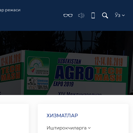
ар режаси
Ўз
ХИЗМАТЛАР
Иштирокчиларга