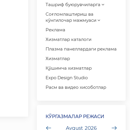
Ташриф буюрувчиларга
Соғломлаштириш ва
кўнгилочар мажмуаси
Реклама
Хизматлар каталоги
Плазма панеллардаги реклама
Хизматлар
Қўшимча хизматлар
Expo Design Studio
Расм ва видео хисоботлар
КЎРГАЗМАЛАР РЕЖАСИ
undefined
Avgust
2026
unde