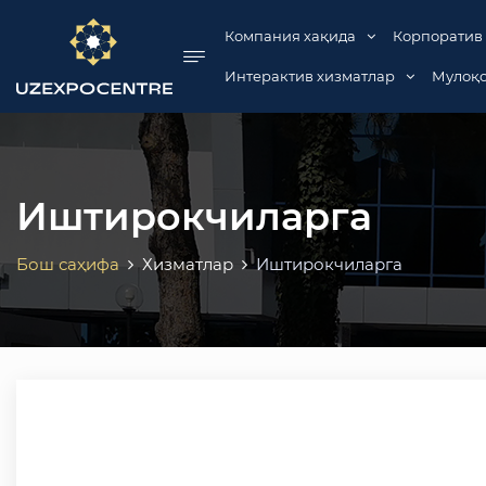
se menu
Компания хақида
Корпоратив
Интерактив хизматлар
Мулоқо
Иштирокчиларга
Бош саҳифа
Хизматлар
Иштирокчиларга