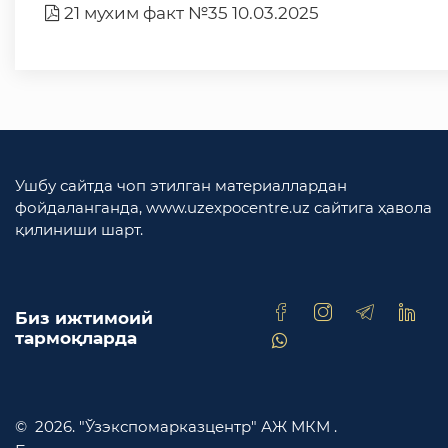
21 мухим факт №35 10.03.2025
Ушбу сайтда чоп этилган материаллардан
фойдаланганда, www.uzexpocentre.uz сайтига ҳавола
қилиниши шарт.
Биз ижтимоий
тармоқларда
© 2026. "Ўзэкспомарказцентр" АЖ МКМ .