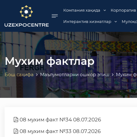
se menu
Компания хақида
Корпоратив
Интерактив хизматлар
Мулоқо
Мухим фактлар
Бош саҳифа
Маълумотларни ошкор этиш
Мухим ф
08 мухим факт №34 08.07.2026
08 мухим факт №33 08.07.2026