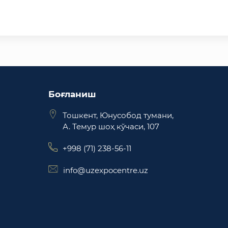
Боғланиш
Тошкент, Юнусобод тумани,
А. Темур шоҳ кўчаси, 107
+998 (71) 238-56-11
info@uzexpocentre.uz