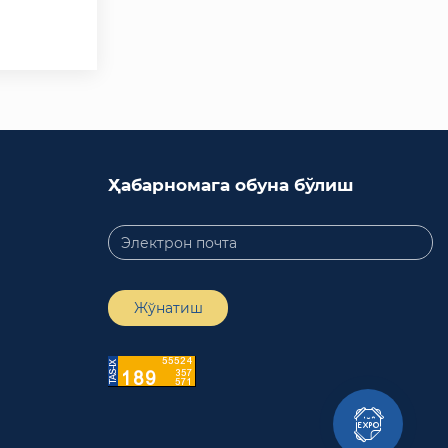
Ҳабарномага обуна бўлиш
Жўнатиш