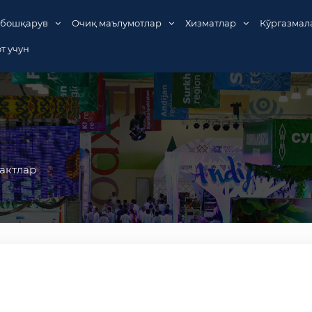
 бошқарув
Очиқ маълумотлар
Хизматлар
Кўргазмал
т учун
актлар