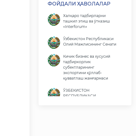
ФОЙДАЛИ ҲАВОЛАЛАР
Халқаро тадбирларни
ташкил этиш ва ўтказиш
«Interforum»
Ўзбекистон Республикаси
Олий Мажлисининг Сенати
Кичик бизнес ва хусусий
тадбиркорлик
субектларининг
экспортини қўллаб-
қувватлаш жамғармаси
ЎЗБЕКИСТОН
РЕСПУБЛИКАСИ
ПРЕЗИДЕНТИ ШАВКАТ
МИРОМОНОВИЧ
МИРЗИЁЕВНИНГ ВИРТУАЛ
ҚАБУЛХОНАСИ
Ўзбекистон Республикаси
Иқтисодиёт ва молия