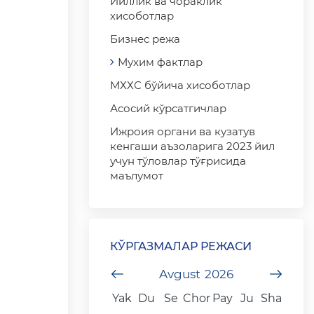
Йиллик ва чораклик
хисоботлар
Бизнес режа
Мухим фактлар
МХХС бўйича хисоботлар
Асосий кўрсатгичлар
Ижроия органи ва кузатув
кенгаши аъзоларига 2023 йил
учун тўловлар тўғрисида
маълумот
КЎРГАЗМАЛАР РЕЖАСИ
undefined
Avgust
2026
unde
Yak
Du
Se
Chor
Pay
Ju
Sha