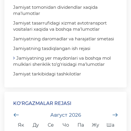
Jamiyat tomonidan dividendlar xaqida
ma'lumotlar
Jamiyat tasarrufidagi xizmat avtotransport
vositalari xaqida va boshqa ma'lumotlar
Jamiyatning daromadlar va harajatlar smetasi
Jamiyatning tasdiqlangan ish rejasi
Jamiyatning yer maydonlari va boshqa mol
mulklari sheriklik to'g'risidagi ma'lumotlar
Jamiyat tarkibidagi tashkilotlar
KO‘RGAZMALAR REJASI
undefined
Август
2026
unde
Як
Ду
Се
Чо
Па
Жу
Ша