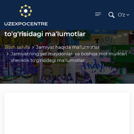
ose menu
Jamiyatning yer maydonlari va
O'z
boshqa mol mulklari sheriklik
to'g'risidagi ma'lumotlar
Bosh sahifa
Jamiyat haqida ma'lumotlar
Jamiyatning yer maydonlari va boshqa mol mulklari
sheriklik to'g'risidagi ma'lumotlar