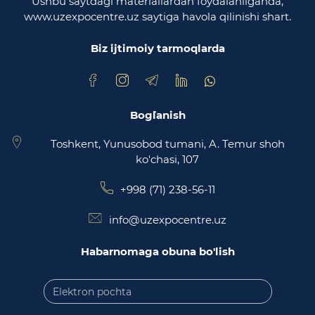
Ushbu saytdagi materiallardan foydalanilganda,
www.uzexpocentre.uz saytiga havola qilinishi shart.
O‘zbekiston Respublikasi Adliya vazirligi
Biz ijtimoiy tarmoqlarda
Trade Uzbekistan milliy eksportbop savdo
maydonchasi
Bog`lanish
Toshkent, Yunusobod tumani, A. Temur shoh
ko'chasi, 107
+998 (71) 238-56-11
info@uzexpocentre.uz
Habarnomaga obuna bo'lish