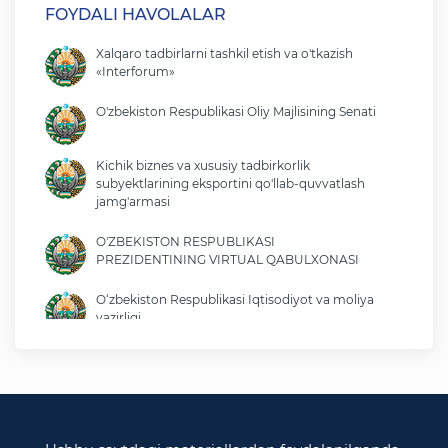
FOYDALI HAVOLALAR
Xalqaro tadbirlarni tashkil etish va o'tkazish
«Interforum»
O'zbekiston Respublikasi Oliy Majlisining Senati
Kichik biznes va xususiy tadbirkorlik
subyektlarining eksportini qo'llab-quvvatlash
jamg'armasi
O'ZBEKISTON RESPUBLIKASI
PREZIDENTINING VIRTUAL QABULXONASI
O‘zbekiston Respublikasi Iqtisodiyot va moliya
vazirligi
O'zbekiston Respublikasi tashqi ishlar vazirligi
O'zbekiston Respublikasi oliy majlisi
Qonunchilik palatasi