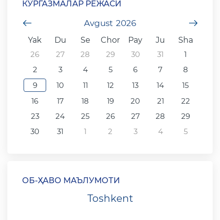
КЎРГАЗМАЛАР РЕЖАСИ
undefined
Avgust
2026
unde
Yak
Du
Se
Chor
Pay
Ju
Sha
26
27
28
29
30
31
1
2
3
4
5
6
7
8
9
10
11
12
13
14
15
16
17
18
19
20
21
22
23
24
25
26
27
28
29
30
31
1
2
3
4
5
ОБ-ҲАВО МАЪЛУМОТИ
Toshkent