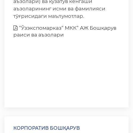
аъзолари) ва кузатув кенгаши
аъзоларининг исми ва фамилияси
тўғрисидаги маълумотлар.
“Ўзэкспомарказ“ МКК“ АЖ Бошқарув
раиси ва аъзолари
КОРПОРАТИВ БОШҚАРУВ