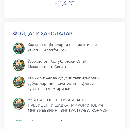
+11,4 °C
ФОЙДАЛИ ҲАВОЛАЛАР
Халқаро тадбирларни ташкил этиш ва
ўтказиш «Interforum»
Ўзбекистон Республикаси Олий
Мажлисининг Сенати
Кичик бизнес ва хусусий тадбиркорлик
субектларининг экспортини қўллаб-
қувватлаш жамғармаси
ЎЗБЕКИСТОН РЕСПУБЛИКАСИ
ПРЕЗИДЕНТИ ШАВКАТ МИРОМОНОВИЧ
МИРЗИЁЕВНИНГ ВИРТУАЛ ҚАБУЛХОНАСИ
Ўзбекистон Республикаси Иқтисодиёт ва
молия вазирлиги