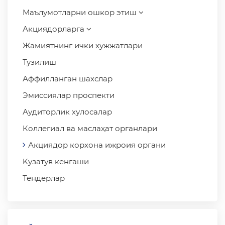
Маълумотларни ошкор этиш
Акциядорларга
Жамиятнинг ички хужжатлари
Тузилиш
Аффилланган шахслар
Эмиссиялар проспекти
Аудиторлик хулосалар
Коллегиал ва маслаҳат органлари
Акциядор корхона ижроия органи
Kузатув кенгаши
Тендерлар