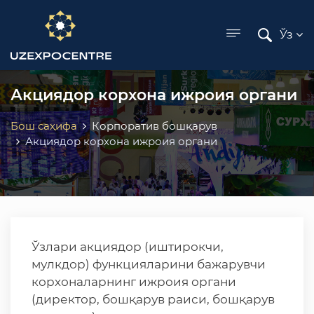
ose menu
Ўз
Акциядор корхона ижроия органи
Бош саҳифа
Корпоратив бошқарув
Акциядор корхона ижроия органи
Ўзлари акциядор (иштирокчи,
мулкдор) функцияларини бажарувчи
корхоналарнинг ижроия органи
(директор, бошқарув раиси, бошқарув