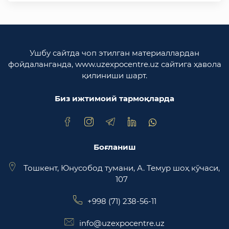
Ўзбекистон Республикаси ташқи ишлар
вазирлиги
Ўзбекистон Республикаси олий мажлиси
Ушбу сайтда чоп этилган материаллардан
Қонунчилик палатаси
фойдаланганда, www.uzexpocentre.uz сайтига ҳавола
қилиниши шарт.
Ўзбекистон Республикаси Адлия вазирлиги
Биз ижтимоий тармоқларда
Trade Uzbekistan миллий экспортбоп савдо
майдончаси
Боғланиш
Тошкент, Юнусобод тумани, А. Темур шоҳ кўчаси,
107
+998 (71) 238-56-11
info@uzexpocentre.uz