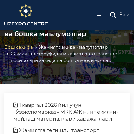
ose menu
Жамият тасарруфидаги хизмат
Ўз
автотранспорт воситалари хақида
ва бошқа маълумотлар
Бош саҳифа
Жамият хақида маълумотлар
Жамият тасарруфидаги хизмат автотранспорт
воситалари хақида ва бошқа маълумотлар
1 квартал 2026 йил учун
«Ўзэкспомарказ» МКК АЖ нинг ёқилғи-
мойлаш материаллари харажатлари
Жамиятга тегишли транспорт