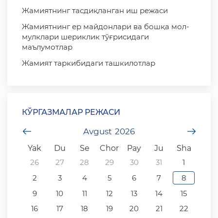
Жамиятнинг тасдиқланган иш режаси
Жамиятнинг ер майдонлари ва бошқа мол-
мулклари шериклик тўғрисидаги
маълумотлар
Жамият таркибидаги ташкилотлар
КЎРГАЗМАЛАР РЕЖАСИ
undefined
Avgust
2026
unde
Yak
Du
Se
Chor
Pay
Ju
Sha
26
27
28
29
30
31
1
2
3
4
5
6
7
8
9
10
11
12
13
14
15
16
17
18
19
20
21
22