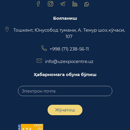
Боғланиш
Тошкент, Юнусобод тумани, А. Темур шоҳ кўчаси,
107
+998 (71) 238-56-11
info@uzexpocentre.uz
Ҳабарномага обуна бўлиш
Жўнатиш