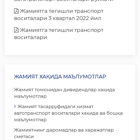
Жамиятга тегишли транспорт
воситалари 3 квартал 2022 йил
Жамиятга тегишли транспорт
воситалари
ЖАМИЯТ ХАҚИДА МАЪЛУМОТЛАР
Жамият томонидан дивидендлар хақида
маълумотлар
Жамият тасарруфидаги хизмат
автотранспорт воситалари хақида ва бошқа
маълумотлар
Жамиятнинг даромадлар ва харажатлар
сметаси