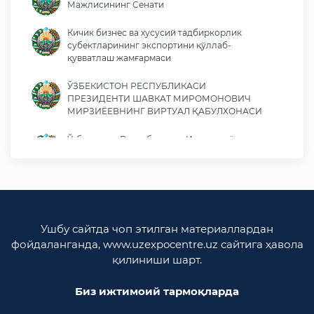
Мажлисининг Сенати
Кичик бизнес ва хусусий тадбиркорлик
субектларининг экспортини қўллаб-
қувватлаш жамғармаси
ЎЗБЕКИСТОН РЕСПУБЛИКАСИ
ПРЕЗИДЕНТИ ШАВКАТ МИРОМОНОВИЧ
МИРЗИЁЕВНИНГ ВИРТУАЛ ҚАБУЛХОНАСИ
Ўзбекистон Республикаси Иқтисодиёт ва
молия вазирлиги
Ўзбекистон Республикаси ташқи ишлар
вазирлиги
Ўзбекистон Республикаси олий мажлиси
Ушбу сайтда чоп этилган материаллардан
Қонунчилик палатаси
фойдаланганда, www.uzexpocentre.uz сайтига ҳавола
қилиниши шарт.
Ўзбекистон Республикаси Адлия вазирлиги
Биз ижтимоий тармоқларда
Trade Uzbekistan миллий экспортбоп савдо
майдончаси