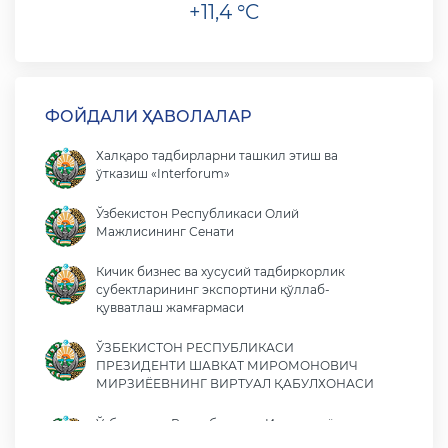
+11,4 °C
ФОЙДАЛИ ҲАВОЛАЛАР
Халқаро тадбирларни ташкил этиш ва
ўтказиш «Interforum»
Ўзбекистон Республикаси Олий
Мажлисининг Сенати
Кичик бизнес ва хусусий тадбиркорлик
субектларининг экспортини қўллаб-
қувватлаш жамғармаси
ЎЗБЕКИСТОН РЕСПУБЛИКАСИ
ПРЕЗИДЕНТИ ШАВКАТ МИРОМОНОВИЧ
МИРЗИЁЕВНИНГ ВИРТУАЛ ҚАБУЛХОНАСИ
Ўзбекистон Республикаси Иқтисодиёт ва
молия вазирлиги