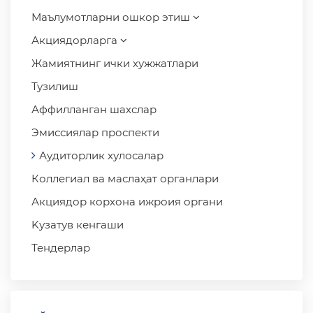
Маълумотларни ошкор этиш
Акциядорларга
Жамиятнинг ички хужжатлари
Тузилиш
Аффилланган шахслар
Эмиссиялар проспекти
Аудиторлик хулосалар
Коллегиал ва маслаҳат органлари
Акциядор корхона ижроия органи
Kузатув кенгаши
Тендерлар