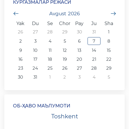
КЎРГАЗМАЛАР РЕЖАСИ
undefined
Avgust
2026
unde
Yak
Du
Se
Chor
Pay
Ju
Sha
26
27
28
29
30
31
1
2
3
4
5
6
7
8
9
10
11
12
13
14
15
16
17
18
19
20
21
22
23
24
25
26
27
28
29
30
31
1
2
3
4
5
ОБ-ҲАВО МАЪЛУМОТИ
Toshkent