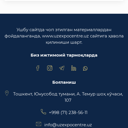
Ўзбекистон Республикаси ташқи ишлар
вазирлиги
Ўзбекистон Республикаси олий мажлиси
Ушбу сайтда чоп этилган материаллардан
Қонунчилик палатаси
фойдаланганда, www.uzexpocentre.uz сайтига ҳавола
қилиниши шарт.
Ўзбекистон Республикаси Адлия вазирлиги
Биз ижтимоий тармоқларда
Trade Uzbekistan миллий экспортбоп савдо
майдончаси
Боғланиш
Тошкент, Юнусобод тумани, А. Темур шоҳ кўчаси,
107
+998 (71) 238-56-11
info@uzexpocentre.uz