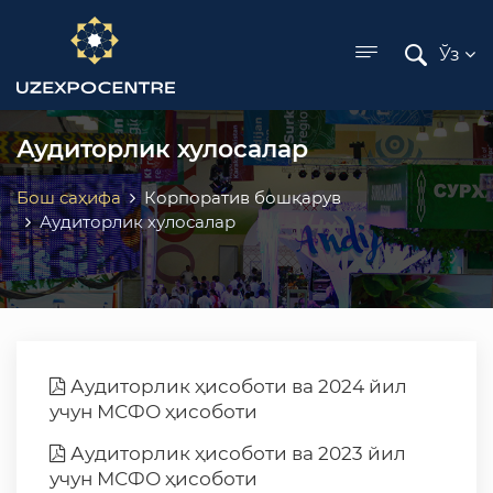
ose menu
Ўз
Аудиторлик хулосалар
Бош саҳифа
Корпоратив бошқарув
Аудиторлик хулосалар
Аудиторлик ҳисоботи ва 2024 йил
учун МСФО ҳисоботи
Аудиторлик ҳисоботи ва 2023 йил
учун МСФО ҳисоботи