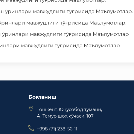
ари мавжудлиги тўғрисида Маълумотлар.
иш ўринлари мавжудлиги тўғрисида Маълумотлар.
 ўринлари мавжудлиги тўғрисида Маълумотлар.
иш ўринлари мавжудлиги тўғрисида Маълумотлар
ўринлари мавжудлиги тўғрисида Маълумотлар
Боғланиш
Тошкент, Юнусобод тумани,
А. Темур шоҳ кўчаси, 107
+998 (71) 238-56-11