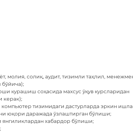
т, молия, солиқ, аудит, тизимли таҳлил, менежме
 бўйича);
арши курашиш соҳасида махсус ўқув курсларидан
 керак);
, компьютер тизимидаги дастурларда эркин ишла
рини юқори даражада ўзлаштирган бўлиши;
ги янгиликлардан хабардор бўлиши;
;