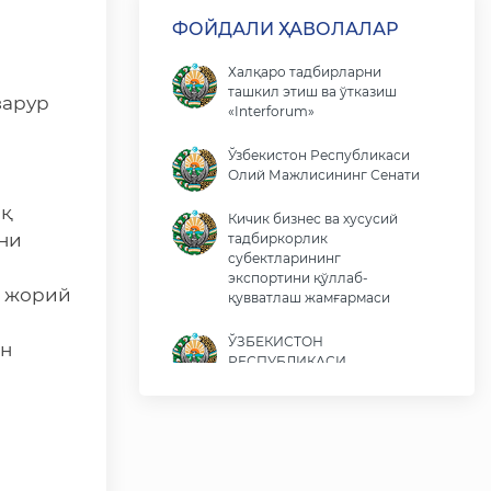
ФОЙДАЛИ ҲАВОЛАЛАР
Халқаро тадбирларни
ташкил этиш ва ўтказиш
зарур
«Interforum»
Ўзбекистон Республикаси
Олий Мажлисининг Сенати
оқ
Кичик бизнес ва хусусий
ни
тадбиркорлик
субектларининг
экспортини қўллаб-
и жорий
қувватлаш жамғармаси
ЎЗБЕКИСТОН
ан
РЕСПУБЛИКАСИ
ПРЕЗИДЕНТИ ШАВКАТ
МИРОМОНОВИЧ
МИРЗИЁЕВНИНГ ВИРТУАЛ
ҚАБУЛХОНАСИ
Ўзбекистон Республикаси