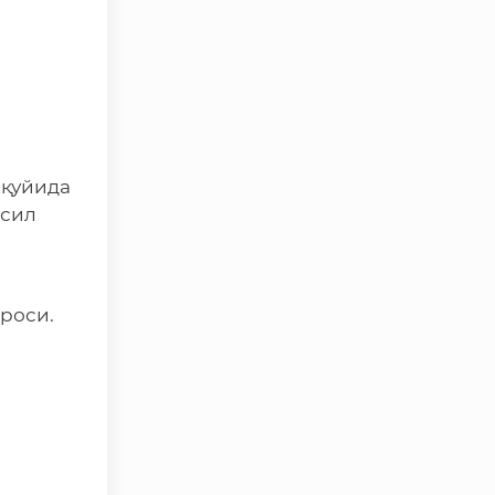
 қуйида
фсил
троси.