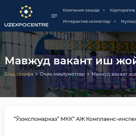
se menu
Компания хақида
Корпоратив
Интерактив хизматлар
Мулоқо
Мавжуд вакант иш жо
Бош саҳифа
Очиқ маълумотлар
Мавжуд вакант иш
“Ўзэкспомарказ”
МКК”
АЖ Комплаенс-инспе