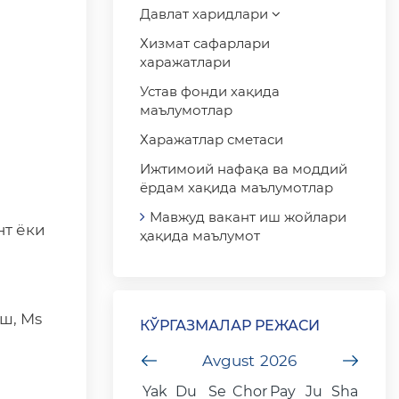
Давлат харидлари
Хизмат сафарлари
харажатлари
Устав фонди хақида
маълумотлар
Харажатлар сметаси
Ижтимоий нафақа ва моддий
ёрдам хақида маълумотлар
Мавжуд вакант иш жойлари
нт ёки
ҳақида маълумот
ш, Ms
КЎРГАЗМАЛАР РЕЖАСИ
undefined
Avgust
2026
unde
Yak
Du
Se
Chor
Pay
Ju
Sha