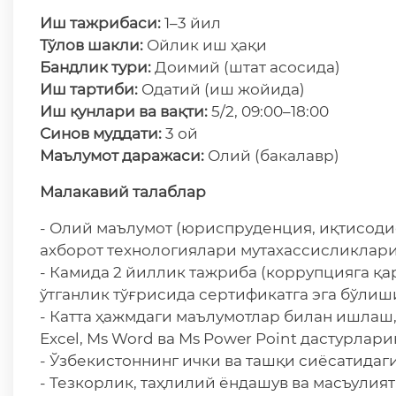
Иш тажрибаси:
1–3 йил
Тўлов шакли:
Ойлик иш ҳақи
Бандлик тури:
Доимий (штат асосида)
Иш
тартиби:
Одатий (иш жойида)
Иш кунлари ва вақти:
5/2, 09:00–18:00
Синов муддати:
3 ой
Маълумот даражаси:
Олий (бакалавр)
Малакавий талаблар
- Олий маълумот (юриспруденция, иқтисодиё
ахборот технологиялари мутахассисликлари
- Камида 2 йиллик тажриба (коррупцияга қ
ўтганлик тўғрисида сертификатга эга бўлиши
- Катта ҳажмдаги маълумотлар билан ишлаш
Excel, Ms Word ва Ms Power Point дастурла
- Ўзбекистоннинг ички ва ташқи сиёсатида
- Тезкорлик, таҳлилий ёндашув ва масъулият