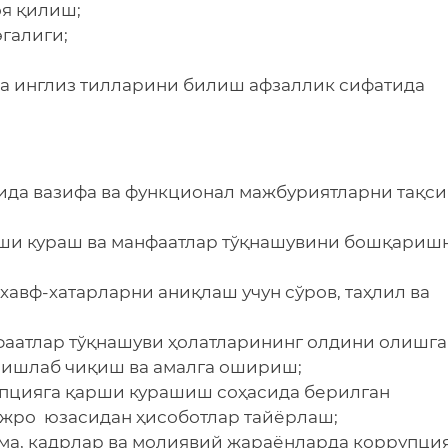
оя қилиш;
галиги;
 ва инглиз тилларини билиш афзаллик сифатида
сида вазифа ва функционал мажбуриятларни тақс
рши кураш ва манфаатлар тўқнашувини бошқариш
авф-хатарларни аниқлаш учун сўров, таҳлил ва
нфаатлар тўқнашуви ҳолатларининг олдини олишга
 ишлаб чиқиш ва амалга ошириш;
упцияга қарши курашиш соҳасида берилган
жро юзасидан ҳисоботлар тайёрлаш;
ома, кадрлар ва молиявий жараёнларда коррупци