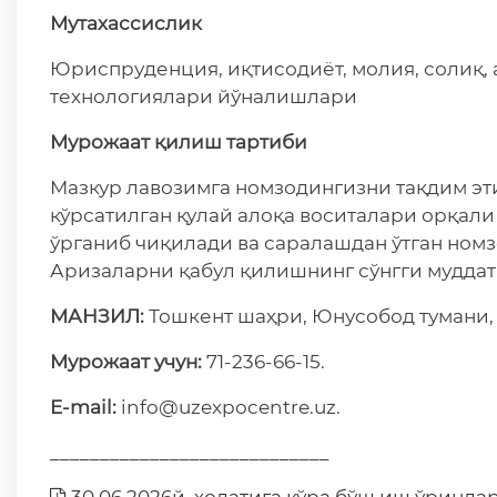
Мутахассислик
Юриспруденция, иқтисодиёт, молия, солиқ, 
технологиялари йўналишлари
Мурожаат қилиш
тартиби
Мазкур лавозимга номзодингизни тақдим эт
кўрсатилган қулай алоқа воситалари орқал
ўрганиб чиқилади ва саралашдан ўтган ном
Аризаларни қабул қилишнинг сўнгги муддати
МАНЗИЛ:
Тошкент шаҳри, Юнусобод тумани, 
Мурожаат учун:
71-236-66-15.
E-mail:
info@uzexpocentre.uz.
____________________________