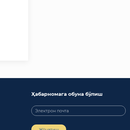
Ҳабарномага обуна бўлиш
Жўнатиш