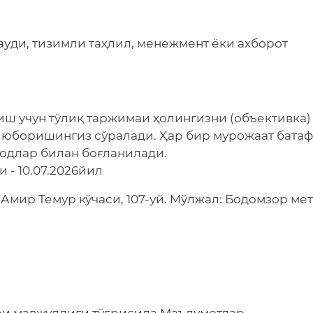
ауди, тизимли таҳлил, менежмент ёки ахборот
иш учун тўлиқ таржимаи ҳолингизни (объективка)
и юборишингиз сўралади. Ҳар бир мурожаат бата
зодлар билан боғланилади.
 - 10.07.2026йил
Амир Темур кўчаси, 107-уй. Мўлжал: Бодомзор ме