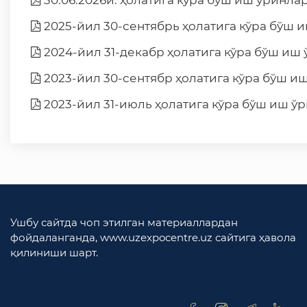
30.06.2026й. ҳолатига кўра бўш иш ўринл
2025-йил 30-сентябрь ҳолатига кўра бўш 
2024-йил 31-декабр ҳолатига кўра бўш иш
2023-йил 30-сентябр ҳолатига кўра бўш 
2023-йил 31-июль ҳолатига кўра бўш иш 
Ушбу сайтда чоп этилган материаллардан
фойдаланганда, www.uzexpocentre.uz сайтига ҳавола
қилиниши шарт.