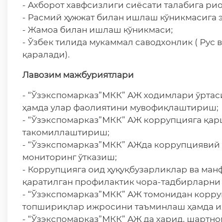
- Ахборот хавфсизлиги сиёсати талабига ри
- Расмий ҳужжат билан ишлаш кўникмасига э
- Жамоа билан ишлаш кўникмаси;
- Ўзбек тилида мукаммал саводхонлик ( Рус
қаралади).
Лавозим мажбуриятлари
- “Ўзэкспомарказ”МКК” АЖ ходимлари ўрта
ҳамда улар фаолиятини мувофиқлаштириш;
- “Ўзэкспомарказ”МКК” АЖ коррупцияга қа
такомиллаштириш;
- “Ўзэкспомарказ”МКК” АЖда коррупциявий х
мониторинг ўтказиш;
- Коррупцияга оид ҳуқуқбузарликлар ва ма
қаратилган профилактик чора-тадбирларни
- “Ўзэкспомарказ”МКК” АЖ томонидан корр
топшириқлар ижросини таъминлаш ҳамда и
- “Ўзэкспомарказ”МКК” АЖ да харид, шартн