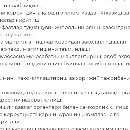
р ишлаб чиқиш;
ни коррупцияга қарши экспертизадан ўтказиш ва
ифлар киритиш;
нфаатлар тўқнашувининг олдини олиш юзасидан 
ар ўтказиш.;
га оширилган ишлар юзасидан ваколатли давлат
лар тақдим этилишини таъминлаш;
муросасиз муносабатни шакллантириш, одоб-ахл
нашувининг олдини олиш бўйича тарғибот ишлари
изимини такомиллаштириш ва хорижий тажрибан
ар томонидан ўтказилган текширувларда аниқланг
росини назорат қилиш;
ишли давлат органлари билан ҳамкорлик қилиш;
а коррупцияга қарши курашиш, комплаенс ва
иритади;
арши курашиш масалалари юзасидан ходимларга