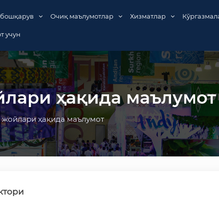
 бошқарув
Очиқ маълумотлар
Хизматлар
Кўргазмал
т учун
йлари ҳақида маълумот
 жойлари ҳақида маълумот
ктори