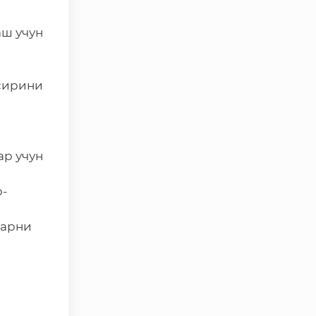
Иқтисодиёт ва молия
вазирлиги
аш учун
Ўзбекистон Республикаси
ташқи ишлар вазирлиги
 сирини
Ўзбекистон Республикаси
олий мажлиси Қонунчилик
палатаси
Ўзбекистон Республикаси
ар учун
Адлия вазирлиги
Trade Uzbekistan миллий
р-
экспортбоп савдо
майдончаси
ларни