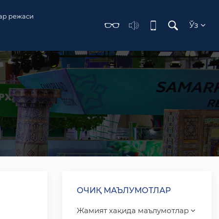
ар режаси
Ўз
ОЧИҚ МАЪЛУМОТЛАР
Жамият хақида маълумотлар