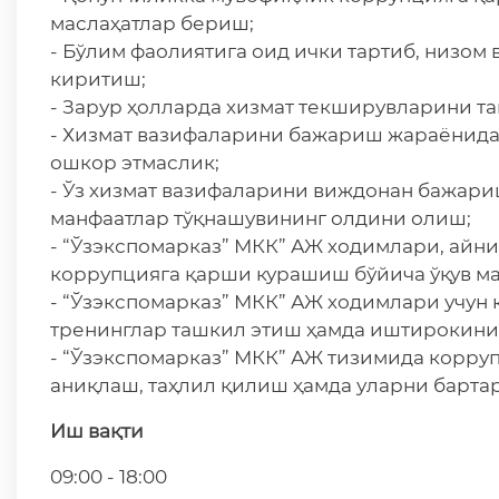
маслаҳатлар бериш;
- Бўлим фаолиятига оид ички тартиб, низом
киритиш;
- Зарур ҳолларда хизмат текширувларини т
- Хизмат вазифаларини бажариш жараёнида ў
ошкор этмаслик;
- Ўз хизмат вазифаларини виждонан бажари
манфаатлар тўқнашувининг олдини олиш;
- “Ўзэкспомарказ” МКК” АЖ ходимлари, айн
коррупцияга қарши курашиш бўйича ўқув м
- “Ўзэкспомарказ” МКК” АЖ ходимлари учун
тренинглар ташкил этиш ҳамда иштирокини
- “Ўзэкспомарказ” МКК” АЖ тизимида корру
аниқлаш, таҳлил қилиш ҳамда уларни барта
Иш
вақти
09:00 - 18:00