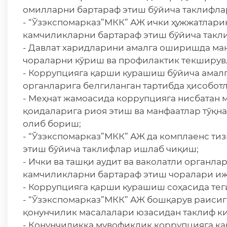
омилларни бартараф этиш бўйича таклифла
- “Ўзэкспомарказ”МКК” АЖ ички ҳужжатлари
камчиликларни бартараф этиш бўйича такл
- Давлат харидларини амалга оширишда ма
чораларни кўриш ва профилактик текширувл
- Коррупцияга қарши курашиш бўйича амал
органларига белгиланган тартибда ҳисобот
- Меҳнат жамоасида коррупцияга нисбатан 
қоидаларига риоя этиш ва манфаатлар тўқ
олиб бориш;
- “Ўзэкспомарказ”МКК” АЖ да комплаенс т
этиш бўйича таклифлар ишлаб чиқиш;
- Ички ва ташқи аудит ва ваколатли органл
камчиликларни бартараф этиш чоралари иж
- Коррупцияга қарши курашиш соҳасида тег
- “Ўзэкспомарказ”МКК” АЖ бошқарув раисиг
қонунчилик масалалари юзасидан таклиф к
- Қонунчиликка мувофиқлик коррупцияга қ