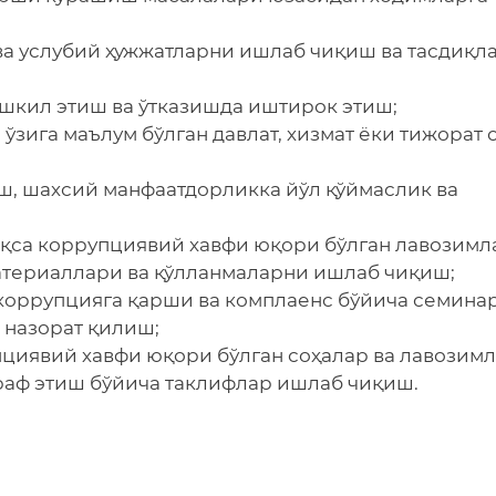
 ва услубий ҳужжатларни ишлаб чиқиш ва тасдиқл
ашкил этиш ва ўтказишда иштирок этиш;
зига маълум бўлган давлат, хизмат ёки тижорат
ш, шахсий манфаатдорликка йўл қўймаслик ва
иқса коррупциявий хавфи юқори бўлган лавозимл
атериаллари ва қўлланмаларни ишлаб чиқиш;
 коррупцияга қарши ва комплаенс бўйича семина
 назорат қилиш;
пциявий хавфи юқори бўлган соҳалар ва лавозим
раф этиш бўйича таклифлар ишлаб чиқиш.