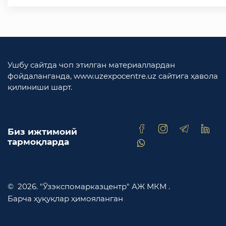
Ушбу сайтда чоп этилган материаллардан
фойдаланганда, www.uzexpocentre.uz сайтига ҳавола
қилиниши шарт.
Биз ижтимоий
тармоқларда
© 2026. "Ўзэкспомарказцентр" АЖ МКМ .
Барча ҳуқуқлар ҳимояланган