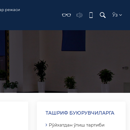
ар режаси
Ўз
ТАШРИФ БУЮРУВЧИЛАРГА
Рўйхатдан ўтиш тартиби