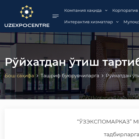
se menu
Компания хақида
Корпоратив
Интерактив хизматлар
Мулоқо
Рўйхатдан ўтиш тарти
Бош саҳифа
Ташриф буюрувчиларга
Рўйхатдан ўт
“ЎЗЭКСПОМАРКАЗ” МКК
тадбирларг