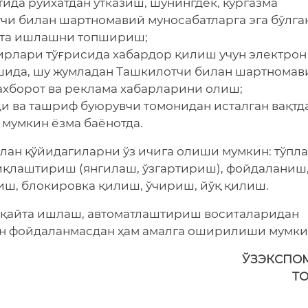
ида рўйхатдан ўтказиш, шунингдек, кўргазма
и билан шартномавий муносабатларга эга бўлга
йта ишлашни топшириш;
бирлари тўғрисида хабардор қилиш учун электрон 
ишида, шу жумладан Ташкилотчи билан шартномав
ахборот ва реклама хабарларини олиш;
ди ва ташриф буюрувчи томонидан исталган вақтд
мумкин ёзма баёнотда.
лан қўйидагиларни ўз ичига олиши мумкин: тўпл
иқлаштириш (янгилаш, ўзгартириш), фойдаланиш
ш, блокировка қилиш, ўчириш, йўқ қилиш.
 қайта ишлаш, автоматлаштириш воситаларидан
ан фойдаланмасдан ҳам амалга оширилиши мумки
ЎЗЭКСПО
Т