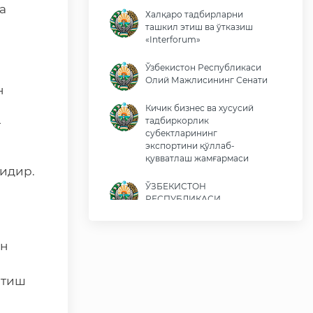
а
Халқаро тадбирларни
ташкил этиш ва ўтказиш
«Interforum»
Ўзбекистон Республикаси
Олий Мажлисининг Сенати
н
Кичик бизнес ва хусусий
тадбиркорлик
т
субектларининг
экспортини қўллаб-
қувватлаш жамғармаси
идир.
ЎЗБЕКИСТОН
РЕСПУБЛИКАСИ
ПРЕЗИДЕНТИ ШАВКАТ
МИРОМОНОВИЧ
МИРЗИЁЕВНИНГ ВИРТУАЛ
ан
ҚАБУЛХОНАСИ
Ўзбекистон Республикаси
итиш
Иқтисодиёт ва молия
вазирлиги