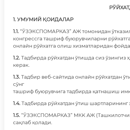
РЎЙХАТ
1. УМУМИЙ ҚОИДАЛАР
1.1.
“ЎЗЭКСПОМАРКАЗ” АЖ томонидан ўтказилад
конгрессга ташриф буюрувчиларни рўйхатга
онлайн рўйхатга олиш хизматларидан фойд
1.2.
Тадбирда рўйхатдан ўтишда сиз ўзингиз
керак.
1.3.
Тадбир веб-сайтида онлайн рўйхатдан ўт
сўнг
ташриф буюрувчига тадбирда қатнашиш имк
1.4.
Тадбирда рўйхатдан ўтиш шартларининг 
1.5.
“ЎЗЭКСПОМАРКАЗ” МКK АЖ (Ташкилотчи) Т
сақлаб қолади.