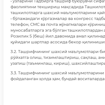
• ўзларини Тадбирга ташриф буюрувчи сифат
фаолиятини текшириш мақсадида Ташкилотч
ташкилотларга шахсий маълумотларини қа
• бўлажакдаги кўргазмалар ва конгресс тад
телефон, СМС ва почта жўнатмалари кўрин
муносабатларга эга бўлган ташкилотлардан 
Розилик 5 (беш) йил давомида амал қилина
қуйидаги шартлар асосида бекор қилиниши 
3.2. Ташрифчининг шахсий маълумотлари би
рўйхатга олиш, тизимлаштириш, сақлаш, ан
узатиш (таъминлаш, кириш), шахсийлаштири
3.3. Ташрифчининг шахсий маълумотларини
фойдаланган ҳолда ҳам, бундай воситалард