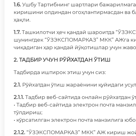
1.6.
Ушбу Тартибнинг шартлари бажарилмаган
киришини олдиндан огоҳлантирмасдан ва б
ҳақли.
1.7.
Ташкилотчи ҳеч қандай шароитда “ЎЗЭК
шунингдек “ЎЗЭКСПОМАРКАЗ” МКК” АЖга ки
чиқадиган ҳар қандай йўқотишлар учун жав
2. ТАДБИР УЧУН РЎЙХАТДАН ЎТИШ
Тадбирда иштирок этиш учун сиз:
2.1.
Рўйхатдан ўтиш жараёнини қуйидаги усул
2.1.1.
Тадбир веб-сайтида онлайн рўйхатдан ў
• Тадбир веб-сайтида электрон почта манзи
тўлдириш;
• кўрсатилган электрон почта манзилига юбо
2.1.2.
“ЎЗЭКСПОМАРКАЗ” МКК” АЖ кириш жойл