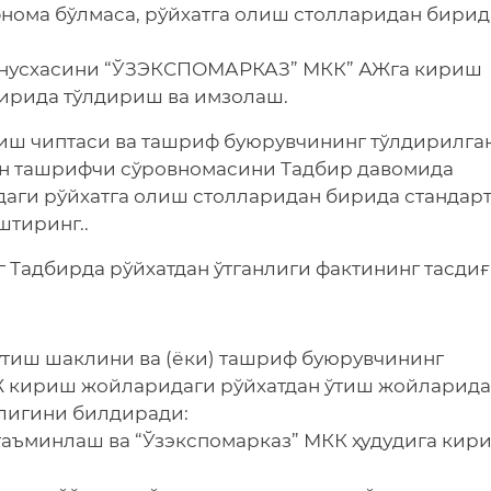
ифнома бўлмаса, рўйхатга олиш столларидан бирид
а нусхасини “ЎЗЭКСПОМАРКАЗ” МКК” АЖга кириш
ирида тўлдириш ва имзолаш.
риш чиптаси ва ташриф буюрувчининг тўлдирилга
ан ташрифчи сўровномасини Тадбир давомида
ги рўйхатга олиш столларидан бирида стандар
тиринг..
Тадбирда рўйхатдан ўтганлиги фактининг тасдиғ
ўтиш шаклини ва (ёки) ташриф буюрувчининг
 кириш жойларидаги рўйхатдан ўтиш жойларид
илигини билдиради:
 таъминлаш ва “Ўзэкспомарказ” МКК ҳудудига кир
;