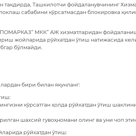
 тақдирда, Ташкилотчи фойдаланувчининг Хизм
локлаш сабабини кўрсатмасдан блокировка қил
СПОМАРКАЗ” МКК” АЖ хизматларидан фойдалани
риш жойларида рўйхатдан ўтиш натижасида кел
обгар бўлмайди.
лардан бири билан якунланг:
тиш:
лингизни кўрсатган ҳолда рўйхатдан ўтиш шаклин
рилган шахсий гувоҳномани олинг ва уни чоп этин
арида рўйхатдан ўтиш: