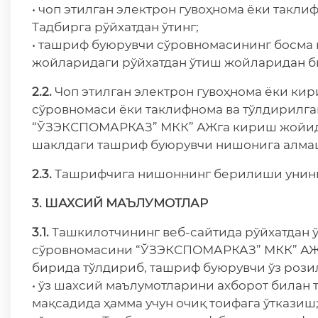
• чоп этилган электрон гувоҳнома ёки такл
Тадбирга рўйхатдан ўтинг;
• ташриф буюрувчи сўровномасининг босм
жойларидаги рўйхатдан ўтиш жойларидан б
2.2.
Чоп этилган электрон гувоҳнома ёки ки
сўровномаси ёки таклифнома ва тўлдирилг
“ЎЗЭКСПОМАРКАЗ” МКК” АЖга кириш жойида
шаклдаги ташриф буюрувчи нишонига алмаш
2.3.
Ташрифчига нишоннинг берилиши унинг 
3. ШАХСИЙ МАЪЛУМОТЛАР
3.1.
Ташкилотчининг веб-сайтида рўйхатдан 
сўровномасини “ЎЗЭКСПОМАРКАЗ” МКК” АЖ
бирида тўлдириб, ташриф буюрувчи ўз роз
• ўз шахсий маълумотларини ахборот билан
мақсадида ҳамма учун очиқ тоифага ўтказиш