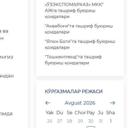
«ЎЗЭКСПОМАРКАЗ» МКК"
АЖга ташриф буюриш
қоидалари
"Аквабоғи"га ташриф буюриш
 ва
қоидалари
ан
"Япон Боги"га ташриф буюриш
қоидалари
ингиз
"Тошкентленд"га ташриф
буюриш қоидалари
андан
КЎРГАЗМАЛАР РЕЖАСИ
undefined
Avgust
2026
unde
Yak
Du
Se
Chor
Pay
Ju
Sha
ўзида
26
27
28
29
30
31
1