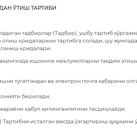
ДАН ЎТИШ ТАРТИБИ
иган тадбирлар (Тадбир), ушбу тартиб кўргазма
 олиш қоидаларини тартибга солади, шу жумлад
аланиш қоидалари.
 ҳақингизда ишончли маълумотларни тақдим этиш
ишни тугатгандан ва электрон почта хабарини олг
онияти берилади.
жараёни қабул қилинганлигини тасдиқлайди.
артибни исталган вақтда ўзгартириш ҳуқуқини 