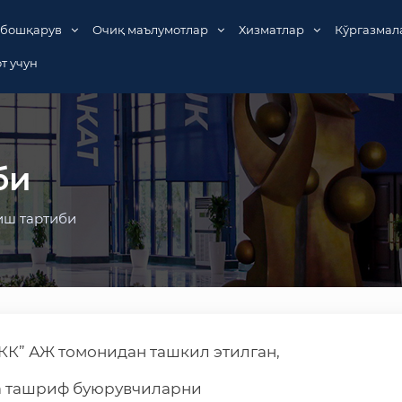
 бошқарув
Очиқ маълумотлар
Хизматлар
Кўргазмал
т учун
би
иш тартиби
” АЖ томонидан ташкил этилган,
а ташриф буюрувчиларни