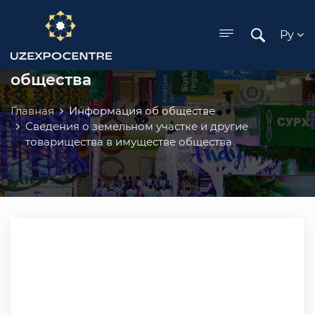
ose menu
Сведения о земельном участке и
Ру
другие товарищества в имуществе
общества
Главная
Информация об обществе
Сведения о земельном участке и другие
товарищества в имуществе общества