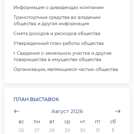
Информация о дивидендах компании
Транспортные средства во владении
общества и другая информация
Смета доходов и расходов общества
Утвержденный план работы общества
Сведения о земельном участке и другие
товарищества в имуществе общества
Организации, являющиеся частью общества
ПЛАН ВЫСТАВОК
undefined
Август
2026
unde
вс
пн
вт
ср
чт
пт
сб
26
27
28
29
30
31
1