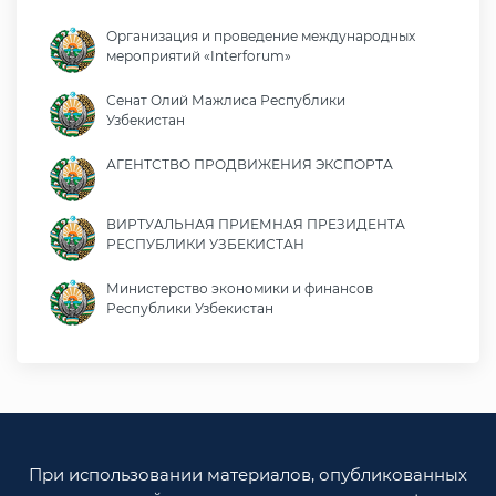
Организация и проведение международных
мероприятий «Interforum»
Сенат Олий Мажлиса Республики
Узбекистан
АГЕНТСТВО ПРОДВИЖЕНИЯ ЭКСПОРТА
ВИРТУАЛЬНАЯ ПРИЕМНАЯ ПРЕЗИДЕНТА
РЕСПУБЛИКИ УЗБЕКИСТАН
Министерство экономики и финансов
Республики Узбекистан
Министерство иностранных дел Республики
Узбекистан
Законодательная палата Олий Мажлиса
Республики Узбекистан
При использовании материалов, опубликованных
Министерство юстиции Республики