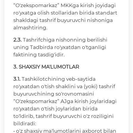
“O'zekspomarkaz” MKKga kirish joyidagi
ro'yxatga olish stollaridan birida standart
shakldagi tashrif buyuruvchi nishoniga
almashtiring.
2.3.
Tashrifchiga nishonning berilishi
uning Tadbirda ro'yxatdan o'tganligi
faktining tasdig'idir.
3. SHAXSIY MA'LUMOTLAR
3.1.
Tashkilotchining veb-saytida
ro'yxatdan o'tish shaklini va (yoki) tashrif
buyuruvchining so'rovnomasini
“O'zekspomarkaz” AJga kirish joylaridagi
ro'yxatdan o'tish joylaridan birida
to'ldirib, tashrif buyuruvchi o'z roziligini
bildiradi:
• o'z shaxsiy ma'lumotlarini axborot bilan