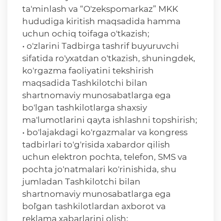
ta'minlash va “O'zekspomarkaz” MKK
hududiga kiritish maqsadida hamma
uchun ochiq toifaga o'tkazish;
• o'zlarini Tadbirga tashrif buyuruvchi
sifatida ro'yxatdan o'tkazish, shuningdek,
ko'rgazma faoliyatini tekshirish
maqsadida Tashkilotchi bilan
shartnomaviy munosabatlarga ega
bo'lgan tashkilotlarga shaxsiy
ma'lumotlarini qayta ishlashni topshirish;
• bo'lajakdagi ko'rgazmalar va kongress
tadbirlari to'g'risida xabardor qilish
uchun elektron pochta, telefon, SMS va
pochta jo'natmalari ko'rinishida, shu
jumladan Tashkilotchi bilan
shartnomaviy munosabatlarga ega
bo`lgan tashkilotlardan axborot va
reklama xabarlarini olish;