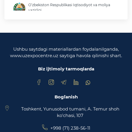
O‘zbekiston Respublikasi Iqtisodiyot va moliya
vazirligi
O'zbekiston Respublikasi tashqi ishlar vazirligi
O'zbekiston Respublikasi oliy majlisi
Qonunchilik palatasi
Ushbu saytdagi materiallardan foydalanilganda,
www.uzexpocentre.uz saytiga havola qilinishi shart.
O‘zbekiston Respublikasi Adliya vazirligi
Biz ijtimoiy tarmoqlarda
Trade Uzbekistan milliy eksportbop savdo
maydonchasi
Bog`lanish
Toshkent, Yunusobod tumani, A. Temur shoh
ko'chasi, 107
+998 (71) 238-56-11