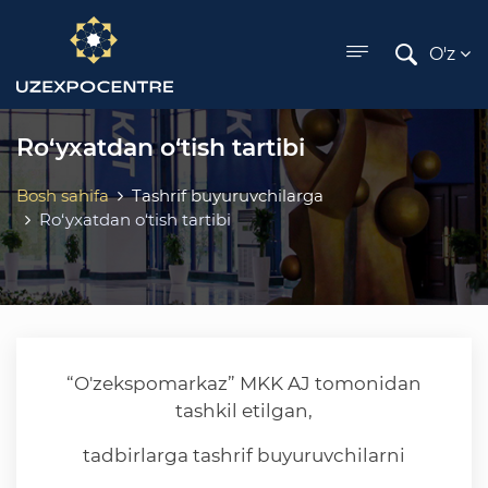
ose menu
O'z
Ro‘yxatdan o‘tish tartibi
Bosh sahifa
Tashrif buyuruvchilarga
Ro‘yxatdan o‘tish tartibi
“O'zekspomarkaz” MKK AJ tomonidan
tashkil etilgan,
tadbirlarga tashrif buyuruvchilarni