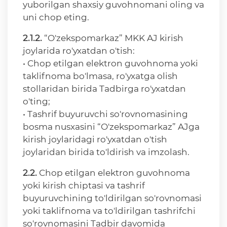
yuborilgan shaxsiy guvohnomani oling va
uni chop eting.
2.1.2.
“O'zekspomarkaz” MKK AJ kirish
joylarida ro'yxatdan o'tish:
• Chop etilgan elektron guvohnoma yoki
taklifnoma bo'lmasa, ro'yxatga olish
stollaridan birida Tadbirga ro'yxatdan
o'ting;
• Tashrif buyuruvchi so'rovnomasining
bosma nusxasini “O'zekspomarkaz” AJga
kirish joylaridagi ro'yxatdan o'tish
joylaridan birida to'ldirish va imzolash.
2.2.
Chop etilgan elektron guvohnoma
yoki kirish chiptasi va tashrif
buyuruvchining to'ldirilgan so'rovnomasi
yoki taklifnoma va to'ldirilgan tashrifchi
so'rovnomasini Tadbir davomida