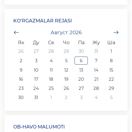
KO‘RGAZMALAR REJASI
undefined
Август
2026
unde
Як
Ду
Се
Чо
Па
Жу
Ша
26
27
28
29
30
31
1
2
3
4
5
6
7
8
9
10
11
12
13
14
15
16
17
18
19
20
21
22
23
24
25
26
27
28
29
30
31
1
2
3
4
5
OB-HAVO MA`LUMOTI