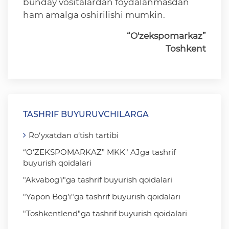
bunday vositalardan foydalanmasdan
ham amalga oshirilishi mumkin.
“O'zekspomarkaz”
Toshkent
TASHRIF BUYURUVCHILARGA
Ro‘yxatdan o‘tish tartibi
“O‘ZEKSPOMARKAZ” MKK" AJga tashrif
buyurish qoidalari
"Akvabog’i"ga tashrif buyurish qoidalari
"Yapon Bog’i"ga tashrif buyurish qoidalari
"Toshkentlend"ga tashrif buyurish qoidalari