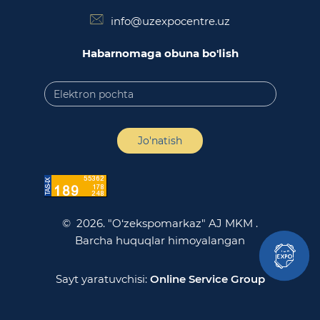
info@uzexpocentre.uz
Habarnomaga obuna bo'lish
Jo'natish
© 2026. "O‘zekspomarkaz" AJ MKM .
Barcha huquqlar himoyalangan
Sayt yaratuvchisi:
Online Service Group