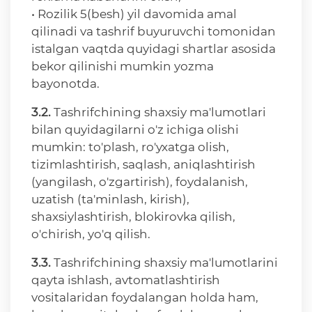
• Rozilik 5(besh) yil davomida amal
qilinadi va tashrif buyuruvchi tomonidan
istalgan vaqtda quyidagi shartlar asosida
bekor qilinishi mumkin yozma
bayonotda.
3.2.
Tashrifchining shaxsiy ma'lumotlari
bilan quyidagilarni o'z ichiga olishi
mumkin: to'plash, ro'yxatga olish,
tizimlashtirish, saqlash, aniqlashtirish
(yangilash, o'zgartirish), foydalanish,
uzatish (ta'minlash, kirish),
shaxsiylashtirish, blokirovka qilish,
o'chirish, yo'q qilish.
3.3.
Tashrifchining shaxsiy ma'lumotlarini
qayta ishlash, avtomatlashtirish
vositalaridan foydalangan holda ham,