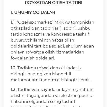
RO'YXATDAN O'TISH TARTIBI
1. UMUMIY QOIDALAR
1.1.
“O'zekspomarkaz” MKK AJ tomonidan
o'tkaziladigan tadbirlar (Tadbir), ushbu
tartib ko'rgazma va kongressga tashrif
buyuruvchilarni ro'yhatga olish
qoidalarini tartibga soladi, shu jumladan
onlayn ro'yxatga olish xizmatlaridan
foydalanish qoidalari.
1.2.
Tadbirda ro'yxatdan o'tishda siz
o'zingiz haqingizda ishonchli
ma'lumotlarni taqdim etishingiz kerak.
1.3.
Tadbir veb-saytida onlayn ro'yhatdan
o'tishni tugatgandan va elektron pochta
habarini olgandan so'ng tashrif