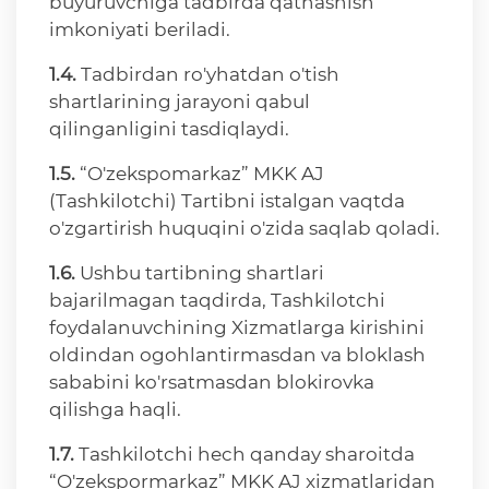
buyuruvchiga tadbirda qatnashish
imkoniyati beriladi.
1.4.
Tadbirdan ro'yhatdan o'tish
shartlarining jarayoni qabul
qilinganligini tasdiqlaydi.
1.5.
“O'zekspomarkaz” MKK AJ
(Tashkilotchi) Tartibni istalgan vaqtda
o'zgartirish huquqini o'zida saqlab qoladi.
1.6.
Ushbu tartibning shartlari
bajarilmagan taqdirda, Tashkilotchi
foydalanuvchining Xizmatlarga kirishini
oldindan ogohlantirmasdan va bloklash
sababini ko'rsatmasdan blokirovka
qilishga haqli.
1.7.
Tashkilotchi hech qanday sharoitda
“O'zekspormarkaz” MKK AJ xizmatlaridan