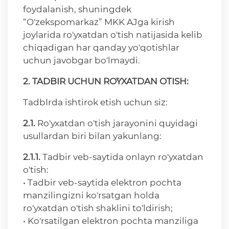
foydalanish, shuningdek
“O'zekspomarkaz” MKK AJga kirish
joylarida ro'yxatdan o'tish natijasida kelib
chiqadigan har qanday yo'qotishlar
uchun javobgar bo'lmaydi.
2. TADBIR UCHUN RO`YXATDAN O`TISH:
TadbIrda ishtirok etish uchun siz:
2.1.
Ro'yxatdan o'tish jarayonini quyidagi
usullardan biri bilan yakunlang:
2.1.1.
Tadbir veb-saytida onlayn ro'yxatdan
o'tish:
• Tadbir veb-saytida elektron pochta
manzilingizni ko'rsatgan holda
ro'yxatdan o'tish shaklini to'ldirish;
• Ko'rsatilgan elektron pochta manziliga