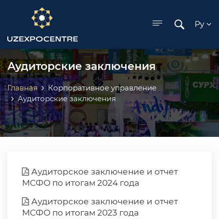
ose menu
Ру
Аудиторские заключения
Главная
Корпоративное управление
Аудиторские заключения
Аудиторское заключение и отчет
МСФО по итогам 2024 года
Аудиторское заключение и отчет
МСФО по итогам 2023 года