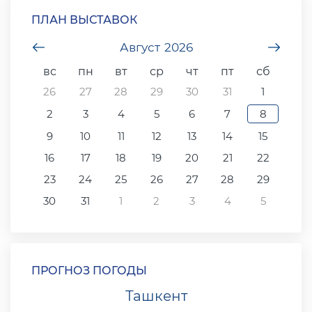
ПЛАН ВЫСТАВОК
undefined
Август
2026
unde
вс
пн
вт
ср
чт
пт
сб
26
27
28
29
30
31
1
2
3
4
5
6
7
8
9
10
11
12
13
14
15
16
17
18
19
20
21
22
23
24
25
26
27
28
29
30
31
1
2
3
4
5
ПРОГНОЗ ПОГОДЫ
Ташкент