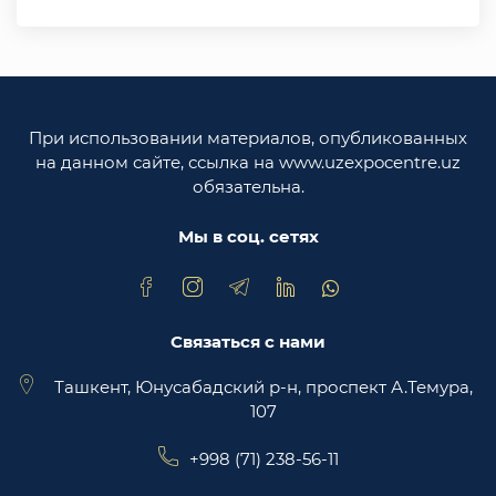
Министерство иностранных дел Республики
Узбекистан
Законодательная палата Олий Мажлиса
Республики Узбекистан
При использовании материалов, опубликованных
Министерство юстиции Республики
на данном сайте, ссылка на www.uzexpocentre.uz
Узбекистан
обязательна.
Национальная экспортоориенированная
торговая площадка Trade Uzbekistan
Мы в соц. сетях
Связаться с нами
Ташкент, Юнусабадский р-н, проспект А.Темура,
107
+998 (71) 238-56-11