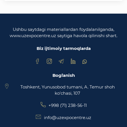
O'zbekiston Respublikasi tashqi ishlar vazirligi
O'zbekiston Respublikasi oliy majlisi
Qonunchilik palatasi
Ushbu saytdagi materiallardan foydalanilganda,
www.uzexpocentre.uz saytiga havola qilinishi shart.
O‘zbekiston Respublikasi Adliya vazirligi
Biz ijtimoiy tarmoqlarda
Trade Uzbekistan milliy eksportbop savdo
maydonchasi
Bog`lanish
Toshkent, Yunusobod tumani, A. Temur shoh
ko'chasi, 107
+998 (71) 238-56-11
info@uzexpocentre.uz