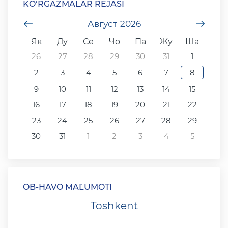
KO‘RGAZMALAR REJASI
undefined
Август
2026
unde
Як
Ду
Се
Чо
Па
Жу
Ша
26
27
28
29
30
31
1
2
3
4
5
6
7
8
9
10
11
12
13
14
15
16
17
18
19
20
21
22
23
24
25
26
27
28
29
30
31
1
2
3
4
5
OB-HAVO MA`LUMOTI
Toshkent