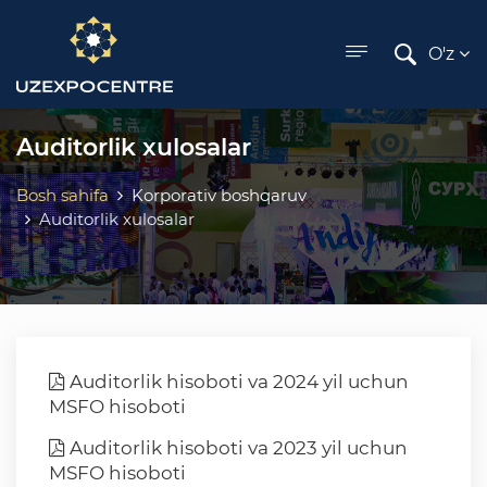
ose menu
O'z
Auditorlik xulosalar
Bosh sahifa
Korporativ boshqaruv
Auditorlik xulosalar
Auditorlik hisoboti va 2024 yil uchun
MSFO hisoboti
Auditorlik hisoboti va 2023 yil uchun
MSFO hisoboti