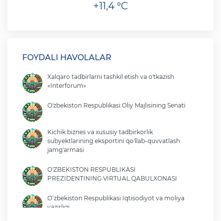
+11,4 °C
FOYDALI HAVOLALAR
Xalqaro tadbirlarni tashkil etish va o'tkazish
«Interforum»
O'zbekiston Respublikasi Oliy Majlisining Senati
Kichik biznes va xususiy tadbirkorlik
subyektlarining eksportini qo'llab-quvvatlash
jamg'armasi
O'ZBEKISTON RESPUBLIKASI
PREZIDENTINING VIRTUAL QABULXONASI
O‘zbekiston Respublikasi Iqtisodiyot va moliya
vazirligi