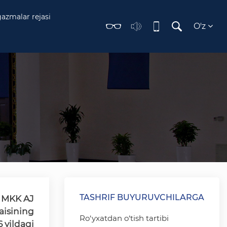
gazmalar rejasi
O'z
TASHRIF BUYURUVCHILARGA
 MKK AJ
aisining
Ro‘yxatdan o‘tish tartibi
 yildagi