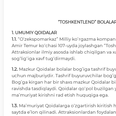
“TOSHKENTLEND” BOLALAR
1. UMUMIY QOIDALAR
1.1.
“O‘zekspomarkaz” Milliy ko‘rgazma kompaniy
Amir Temur ko‘chasi 107-uyda joylashgan “Toshke
Attraksionlar ilmiy asosda ishlab chiqilgan va xa
sog‘lig‘iga xavf tug‘dirmaydi.
1.2.
Mazkur Qoidalar bolalar bog’iga tashrif buyur
uchun majburiydir. Tashrif buyuruvchilar bog’ga
Bog’ga kirgan har bir shaxs mazkur Qoidalar bil
ravishda tasdiqlaydi. Qoidalar qo‘pol buzilgan 
ma’muriyat kirishni rad etish huquqiga ega.
1.3.
Ma’muriyat Qoidalarga o‘zgartirish kiritish 
saytda e’lon qilinadi. Attraksionlardan foydalan