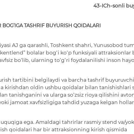
43-ICh-sonli bu
 BOG’IGA TASHRIF BUYURISH QOIDALARI
asi AJ ga qarashli, Toshkent shahri, Yunusobod tum
ntlend” bolalar bog‘i ko‘p funksiyali attraksionlar b
vfsiz bo‘lib, ularning to‘g‘ri foydalanilishi inson hayo
ish tartibini belgilaydi va barcha tashrif buyuruvchi
 kirishdan oldin ushbu qoidalar bilan tanishishlari s
an tanishganini va ularga so‘zsiz rioya qilishini avto
yoki jamoat xavfsizligiga tahdid yuzaga kelgan holla
huquqiga ega. Amaldagi tahrirlar rasmiy stend va/yok
ish qoidalari har bir attraksionning kirish qismida