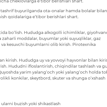
icha cheklovlarga e’tibor berishlari shart.
a tashrif buyurilganda ota-onalar hamda bolalar bilan
sh qoidalariga e’tibor berishlari shart.
tida bo‘lish. Hududga alkogolli ichimliklar, giyohvan
a zaharli moddalar, buyumlar yoki suyuqliklar, gaz
i va kesuvchi buyumlarni olib kirish. Pirotexnika
lan kirish. Hududga uy va yovvoyi hayvonlar bilan kiri
rish. Hududni ifloslantirish, chiqindilar tashlash va g
 Quyoshda yarim yalang‘och yoki yalang‘och holda to
rolikli konkilar, skeytbord, skuter va shunga o‘xshash
 ularni buzish yoki shikastlash