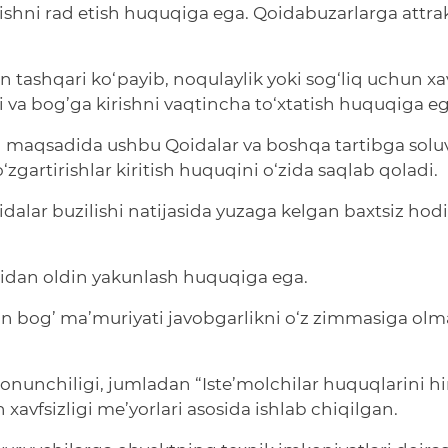
nishni rad etish huquqiga ega. Qoidabuzarlarga attra
tashqari ko‘payib, noqulaylik yoki sog‘liq uchun xa
i va bog’ga kirishni vaqtincha to‘xtatish huquqiga eg
sh maqsadida ushbu Qoidalar va boshqa tartibga solu
gartirishlar kiritish huquqini o‘zida saqlab qoladi.
lar buzilishi natijasida yuzaga kelgan baxtsiz hodi
tidan oldin yakunlash huquqiga ega.
n bog’ ma’muriyati javobgarlikni o‘z zimmasiga olm
onunchiligi, jumladan “Iste’molchilar huquqlarini 
n xavfsizligi me’yorlari asosida ishlab chiqilgan.