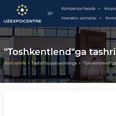
se menu
Kompaniya haqida
Korpo
Interaktiv xizmatlar
Konta
"Toshkentlend"ga tashri
Bosh sahifa
Tashrif buyuruvchilarga
"Toshkentlend"ga 