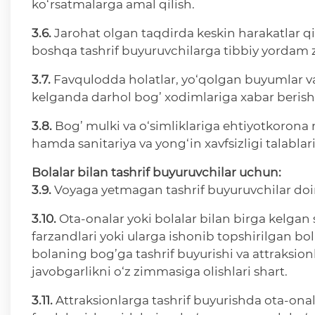
ko‘rsatmalarga amal qilish.
3.6.
Jarohat olgan taqdirda keskin harakatlar qi
boshqa tashrif buyuruvchilarga tibbiy yordam z
3.7.
Favqulodda holatlar, yo‘qolgan buyumlar va 
kelganda darhol bog’ xodimlariga xabar berish
3.8.
Bog’ mulki va o‘simliklariga ehtiyotkorona
hamda sanitariya va yong‘in xavfsizligi talablari
Bolalar bilan tashrif buyuruvchilar uchun:
3.9.
Voyaga yetmagan tashrif buyuruvchilar doimi
3.10.
Ota-onalar yoki bolalar bilan birga kelgan
farzandlari yoki ularga ishonib topshirilgan bo
bolaning bog’ga tashrif buyurishi va attraksion
javobgarlikni o‘z zimmasiga olishlari shart.
3.11.
Attraksionlarga tashrif buyurishda ota-onal