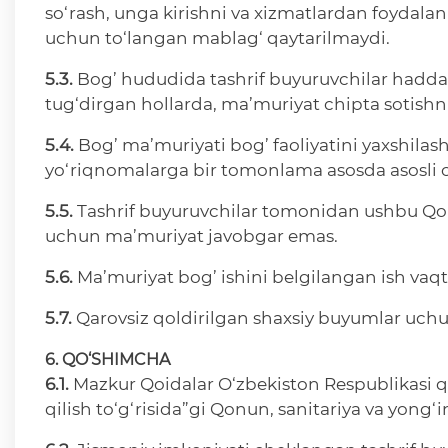
so‘rash, unga kirishni va xizmatlardan foydala
uchun to‘langan mablag‘ qaytarilmaydi.
5.3.
Bog’ hududida tashrif buyuruvchilar haddan 
tug‘dirgan hollarda, ma’muriyat chipta sotishn
5.4.
Bog’ ma’muriyati bog’ faoliyatini yaxshila
yo‘riqnomalarga bir tomonlama asosda asosli o‘z
5.5.
Tashrif buyuruvchilar tomonidan ushbu Qoida
uchun ma’muriyat javobgar emas.
5.6.
Ma’muriyat bog’ ishini belgilangan ish vaq
5.7.
Qarovsiz qoldirilgan shaxsiy buyumlar uchu
6. QO‘SHIMCHA
6.1.
Mazkur Qoidalar O‘zbekiston Respublikasi q
qilish to‘g‘risida”gi Qonun, sanitariya va yong‘i