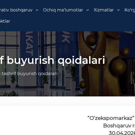
rativ boshqaruv
Ochiq ma'lumotlar
Xizmatlar
Ko‘r
ktlar
f buyurish qoidalari
tashrif buyurish qoidalari
“O‘zekspomarkaz”
Boshqaruv r
30.04.2026