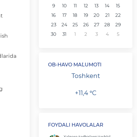
9
10
11
12
13
14
15
16
17
18
19
20
21
22
at
23
24
25
26
27
28
29
30
31
1
2
3
4
5
nish
larida
OB-HAVO MA`LUMOTI
Toshkent
ng
+11,4 °C
FOYDALI HAVOLALAR
Xalqaro tadbirlarni tashkil