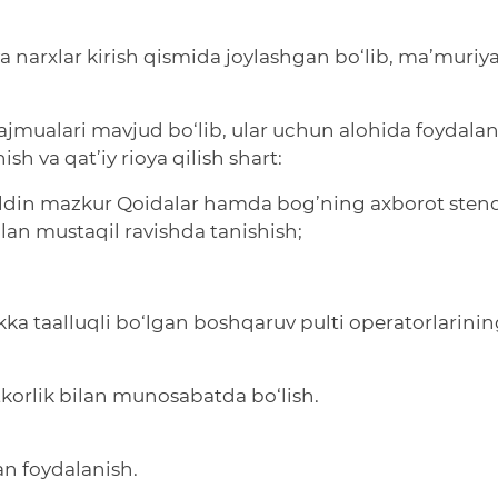
a narxlar kirish qismida joylashgan bo‘lib, ma’muriy
majmualari mavjud bo‘lib, ular uchun alohida foydala
sh va qat’iy rioya qilish shart:
din mazkur Qoidalar hamda bog’ning axborot stend
lan mustaqil ravishda tanishish;
ka taalluqli bo‘lgan boshqaruv pulti operatorlarini
otkorlik bilan munosabatda bo‘lish.
an foydalanish.