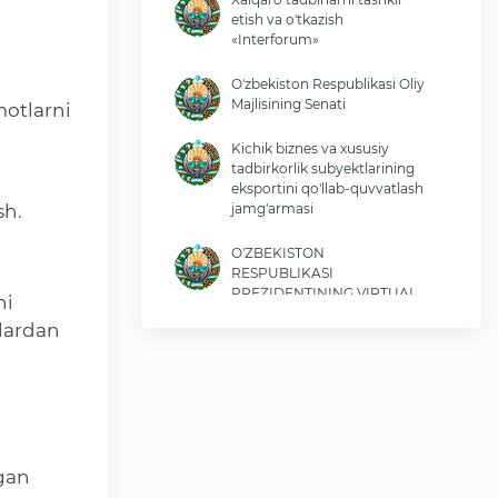
etish va o'tkazish
«Interforum»
O'zbekiston Respublikasi Oliy
Majlisining Senati
motlarni
Kichik biznes va xususiy
tadbirkorlik subyektlarining
eksportini qo'llab-quvvatlash
sh.
jamg'armasi
O'ZBEKISTON
RESPUBLIKASI
PREZIDENTINING VIRTUAL
hi
QABULXONASI
nlardan
O‘zbekiston Respublikasi
Iqtisodiyot va moliya vazirligi
O'zbekiston Respublikasi
tashqi ishlar vazirligi
lgan
O'zbekiston Respublikasi oliy