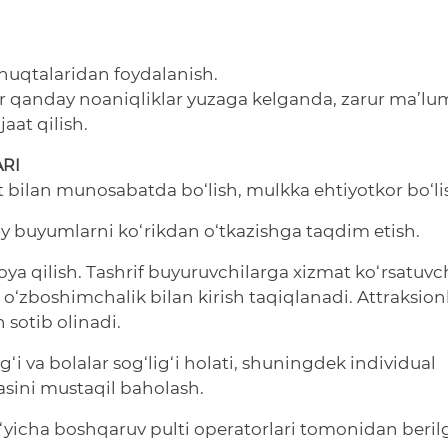
nuqtalaridan foydalanish.
r qanday noaniqliklar yuzaga kelganda, zarur ma’lu
aat qilish.
ARI
 bilan munosabatda bo‘lish, mulkka ehtiyotkor bo‘li
iy buyumlarni ko‘rikdan o‘tkazishga taqdim etish.
ya qilish. Tashrif buyuruvchilarga xizmat ko‘rsatuvc
 o‘zboshimchalik bilan kirish taqiqlanadi. Attraksio
 sotib olinadi.
g‘i va bolalar sog‘lig‘i holati, shuningdek individual
asini mustaqil baholash.
o‘yicha boshqaruv pulti operatorlari tomonidan beri