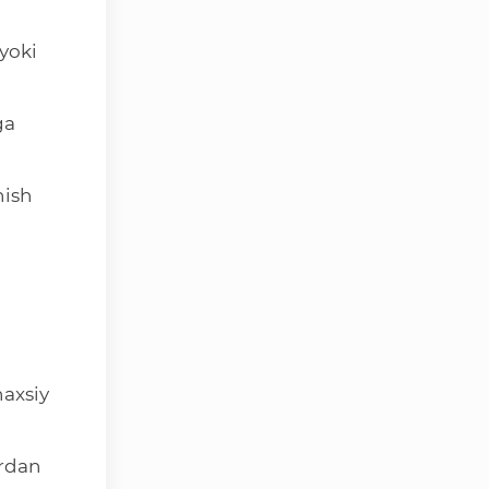
majlisi Qonunchilik palatasi
yoki
O‘zbekiston Respublikasi
Adliya vazirligi
Trade Uzbekistan milliy
ga
eksportbop savdo
maydonchasi
hish
haxsiy
ardan