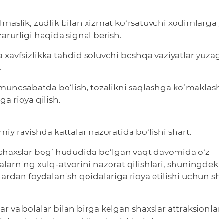
lmaslik, zudlik bilan xizmat ko‘rsatuvchi xodimlarga 
arurligi haqida signal berish.
xavfsizlikka tahdid soluvchi boshqa vaziyatlar yuza
.
 munosabatda bo‘lish, tozalikni saqlashga ko‘maklas
ga rioya qilish.
y ravishda kattalar nazoratida bo‘lishi shart.
 shaxslar bog’ hududida bo‘lgan vaqt davomida o‘z
lalarning xulq-atvorini nazorat qilishlari, shuningdek
lardan foydalanish qoidalariga rioya etilishi uchun s
ar va bolalar bilan birga kelgan shaxslar attraksionl