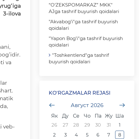
“O‘ZEKSPOMARKAZ” MKK"
yrug‘iga
AJga tashrif buyurish qoidalari
3-ilova
"Akvabog’i"ga tashrif buyurish
qoidalari
"Yapon Bog’i"ga tashrif buyurish
qoidalari
ani,
og’idir.
"Toshkentlend"ga tashrif
buyurish qoidalari
ti va
lar
hart.
KO‘RGAZMALAR REJASI
matik
undefined
Август
2026
unde
rda,
Як
Ду
Се
Чо
Па
Жу
Ша
26
27
28
29
30
31
1
i veb-
2
3
4
5
6
7
8