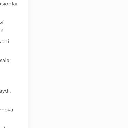
ksionlar
vf
a.
vchi
salar
aydi.
himoya