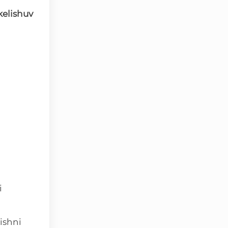
kelishuv
i
ishni