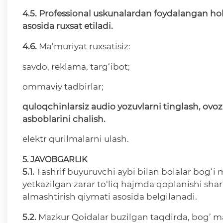
4.5.
Professional uskunalardan foydalangan holda
asosida ruxsat etiladi.
4.6.
Ma’muriyat ruxsatisiz:
savdo, reklama, targ‘ibot;
ommaviy tadbirlar;
quloqchinlarsiz
audio
yozuvlarni
tinglash
,
ovoz
asboblarini
chalish
.
elektr qurilmalarni ulash.
5.
JAVOBGARLIK
5.1.
Tashrif buyuruvchi aybi bilan bolalar bog‘i 
yetkazilgan zarar to‘liq hajmda qoplanishi shar
almashtirish qiymati asosida belgilanadi.
5.2.
Mazkur Qoidalar buzilgan taqdirda, bog’ ma