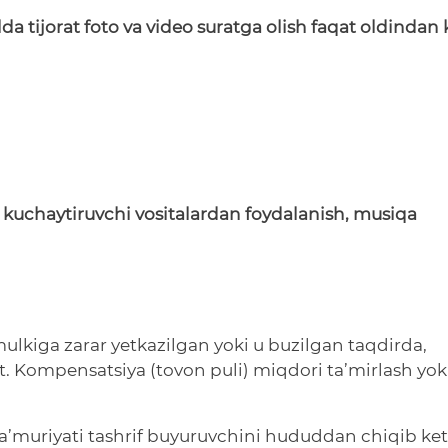
 tijorat foto va video suratga olish faqat oldindan 
kuchaytiruvchi
vositalardan
foydalanish
,
musiqa
mulkiga zarar yetkazilgan yoki u buzilgan taqdirda,
t. Kompensatsiya (tovon puli) miqdori ta’mirlash yok
’muriyati tashrif buyuruvchini hududdan chiqib ket