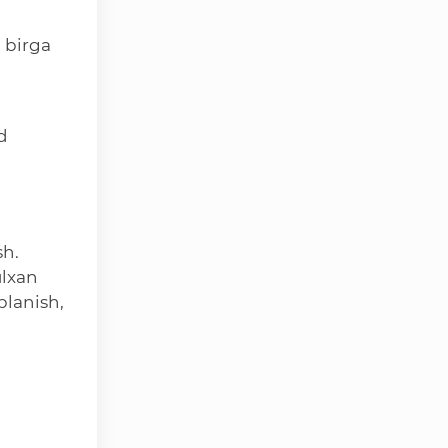
 birga
d
sh.
ulxan
blanish,