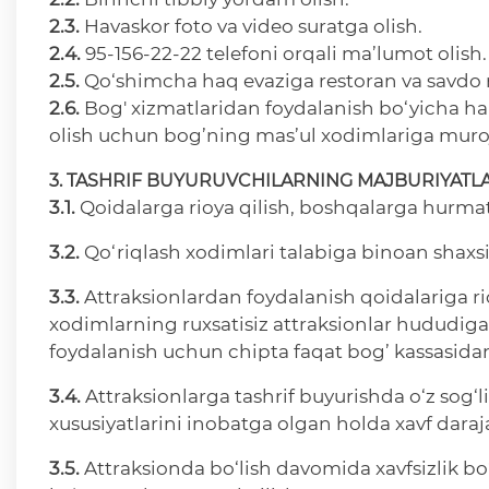
2.3.
Havaskor foto va video suratga olish.
2.4.
95-156-22-22 telefoni orqali ma’lumot olish.
2.5.
Qo‘shimcha haq evaziga restoran va savdo 
2.6.
Bog' xizmatlaridan foydalanish bo‘yicha ha
olish uchun bog’ning mas’ul xodimlariga muroj
3. TASHRIF BUYURUVCHILARNING MAJBURIYATL
3.1.
Qoidalarga rioya qilish, boshqalarga hurmat
3.2.
Qo‘riqlash xodimlari talabiga binoan shaxs
3.3.
Attraksionlardan foydalanish qoidalariga rio
xodimlarning ruxsatisiz attraksionlar hududiga
foydalanish uchun chipta faqat bog’ kassasidan
3.4.
Attraksionlarga tashrif buyurishda o‘z sog‘li
xususiyatlarini inobatga olgan holda xavf daraj
3.5.
Attraksionda bo‘lish davomida xavfsizlik b