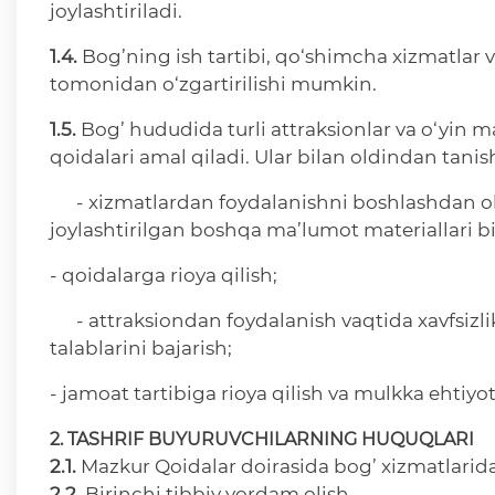
joylashtiriladi.
1.4.
Bog’ning ish tartibi, qo‘shimcha xizmatlar v
tomonidan o‘zgartirilishi mumkin.
1.5.
Bog’ hududida turli attraksionlar va o‘yin 
qoidalari amal qiladi. Ular bilan oldindan tanishi
- xizmatlardan foydalanishni boshlashdan ol
joylashtirilgan boshqa ma’lumot materiallari bi
- qoidalarga rioya qilish;
- attraksiondan foydalanish vaqtida xavfsizlik
talablarini bajarish;
- jamoat tartibiga rioya qilish va mulkka ehtiy
2. TASHRIF BUYURUVCHILARNING HUQUQLARI
2.1.
Mazkur Qoidalar doirasida bog’ xizmatlarid
2.2.
Birinchi tibbiy yordam olish.