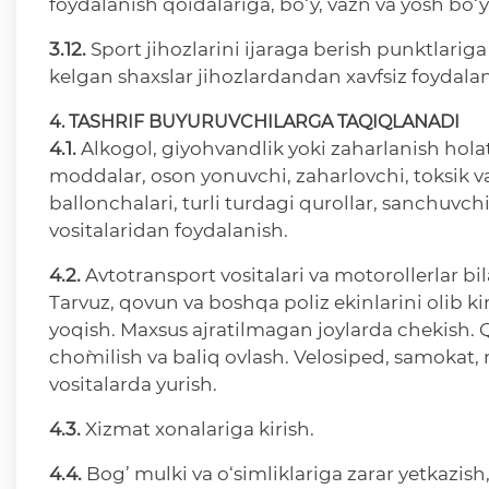
foydalanish qoidalariga, bo‘y, vazn va yosh bo‘y
3.12.
Sport jihozlarini ijaraga berish punktlarig
kelgan shaxslar jihozlardandan xavfsiz foydalani
4. TASHRIF BUYURUVCHILARGA TAQIQLANADI
4.1.
Alkogol, giyohvandlik yoki zaharlanish hola
moddalar, oson yonuvchi, zaharlovchi, toksik v
ballonchalari, turli turdagi qurollar, sanchuvch
vositalaridan foydalanish.
4.2.
Avtotransport vositalari va motorollerlar bi
Tarvuz, qovun va boshqa poliz ekinlarini olib ki
yoqish. Maxsus ajratilmagan joylarda chekish.
cho`milish va baliq ovlash. Velosiped, samokat, 
vositalarda yurish.
4.3.
Xizmat xonalariga kirish.
4.4.
Bog’ mulki va o‘simliklariga zarar yetkazish,