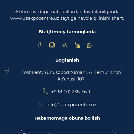
O'zbekiston Respublikasi oliy majlisi
Qonunchilik palatasi
Ushbu saytdagi materiallardan foydalanilganda,
www.uzexpocentre.uz saytiga havola qilinishi shart.
O‘zbekiston Respublikasi Adliya vazirligi
Biz ijtimoiy tarmoqlarda
Trade Uzbekistan milliy eksportbop savdo
maydonchasi
Bog`lanish
Toshkent, Yunusobod tumani, A. Temur shoh
ko'chasi, 107
+998 (71) 238-56-11
info@uzexpocentre.uz
Habarnomaga obuna bo'lish