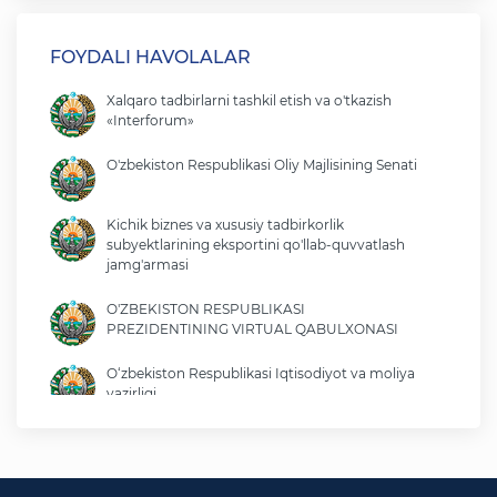
FOYDALI HAVOLALAR
Xalqaro tadbirlarni tashkil etish va o'tkazish
«Interforum»
O'zbekiston Respublikasi Oliy Majlisining Senati
Kichik biznes va xususiy tadbirkorlik
subyektlarining eksportini qo'llab-quvvatlash
jamg'armasi
O'ZBEKISTON RESPUBLIKASI
PREZIDENTINING VIRTUAL QABULXONASI
O‘zbekiston Respublikasi Iqtisodiyot va moliya
vazirligi
O'zbekiston Respublikasi tashqi ishlar vazirligi