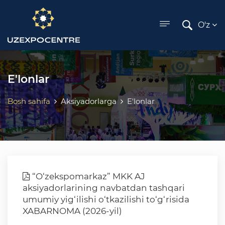
ose menu
O'z
E'lonlar
Bosh sahifa
Aksiyadorlarga
E'lonlar
“O‘zekspomarkaz” MKK AJ
aksiyadorlarining navbatdan tashqari
umumiy yig‘ilishi o‘tkazilishi to‘g‘risida
XABARNOMA (2026-yil)