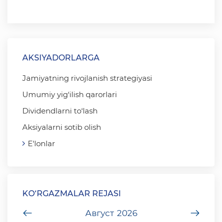
AKSIYADORLARGA
Jamiyatning rivojlanish strategiyasi
Umumiy yig‘ilish qarorlari
Dividendlarni to‘lash
Aksiyalarni sotib olish
E'lonlar
KO‘RGAZMALAR REJASI
undefined
Август
2026
unde