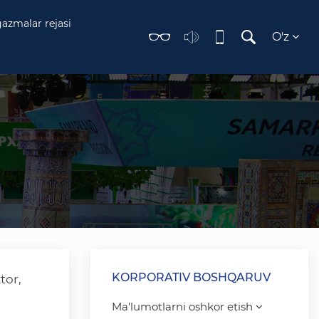
gazmalar rejasi
O'z
KORPORATIV BOSHQARUV
tor,
Ma'lumotlarni oshkor etish