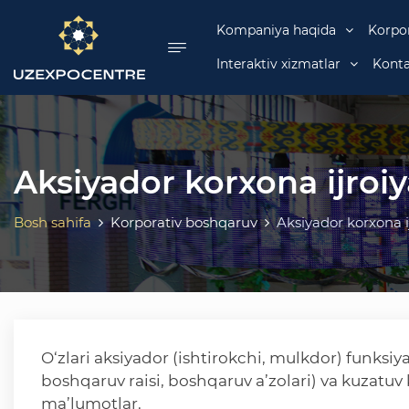
se menu
Kompaniya haqida
Korpo
Interaktiv xizmatlar
Konta
Aksiyador korxona ijroi
Bosh sahifa
Korporativ boshqaruv
Aksiyador korxona i
O‘zlari aksiyador (ishtirokchi, mulkdor) funksiy
boshqaruv raisi, boshqaruv a’zolari) va kuzatuv 
ma’lumotlar.