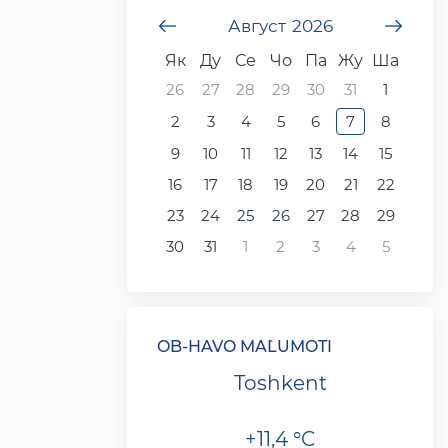
undefined
Август
2026
unde
Як
Ду
Се
Чо
Па
Жу
Ша
26
27
28
29
30
31
1
2
3
4
5
6
7
8
9
10
11
12
13
14
15
16
17
18
19
20
21
22
23
24
25
26
27
28
29
30
31
1
2
3
4
5
OB-HAVO MA`LUMOTI
Toshkent
+11,4 °C