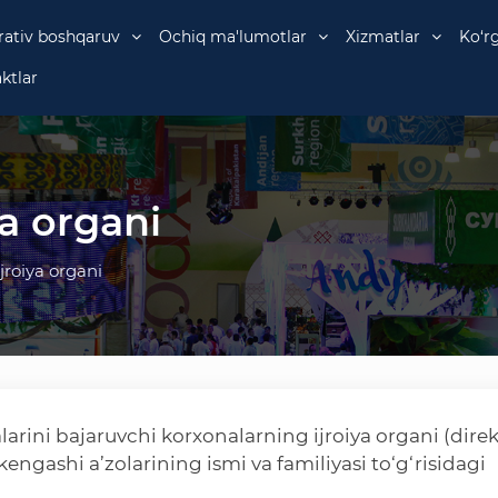
rativ boshqaruv
Ochiq ma'lumotlar
Xizmatlar
Ko‘r
ktlar
ya organi
jroiya organi
alarini bajaruvchi korxonalarning ijroiya organi (direk
kengashi a’zolarining ismi va familiyasi to‘g‘risidagi