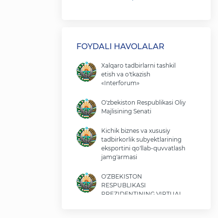
FOYDALI HAVOLALAR
Xalqaro tadbirlarni tashkil
etish va o'tkazish
«Interforum»
O'zbekiston Respublikasi Oliy
Majlisining Senati
Kichik biznes va xususiy
tadbirkorlik subyektlarining
eksportini qo'llab-quvvatlash
jamg'armasi
O'ZBEKISTON
RESPUBLIKASI
PREZIDENTINING VIRTUAL
QABULXONASI