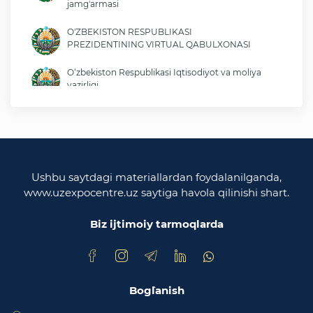
jamg'armasi
O'ZBEKISTON RESPUBLIKASI
PREZIDENTINING VIRTUAL QABULXONASI
O‘zbekiston Respublikasi Iqtisodiyot va moliya
vazirligi
O'zbekiston Respublikasi tashqi ishlar vazirligi
O'zbekiston Respublikasi oliy majlisi
Qonunchilik palatasi
Ushbu saytdagi materiallardan foydalanilganda,
www.uzexpocentre.uz saytiga havola qilinishi shart.
O‘zbekiston Respublikasi Adliya vazirligi
Biz ijtimoiy tarmoqlarda
Trade Uzbekistan milliy eksportbop savdo
maydonchasi
Bog`lanish