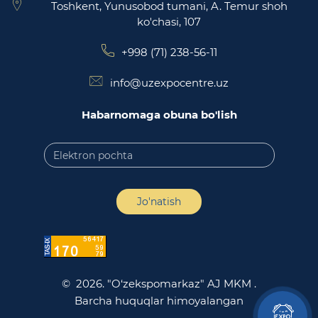
Toshkent, Yunusobod tumani, A. Temur shoh
ko'chasi, 107
+998 (71) 238-56-11
info@uzexpocentre.uz
Habarnomaga obuna bo'lish
Jo'natish
© 2026. "O‘zekspomarkaz" AJ MKM .
Barcha huquqlar himoyalangan