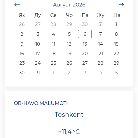
undefined
Август
2026
unde
Як
Ду
Се
Чо
Па
Жу
Ша
26
27
28
29
30
31
1
2
3
4
5
6
7
8
9
10
11
12
13
14
15
16
17
18
19
20
21
22
23
24
25
26
27
28
29
30
31
1
2
3
4
5
OB-HAVO MA`LUMOTI
Toshkent
+11,4 °C