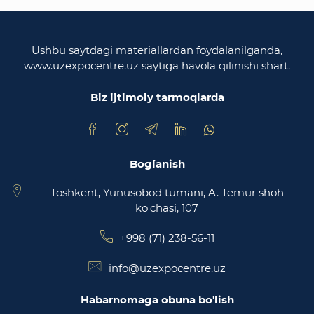
O'zbekiston Respublikasi oliy majlisi
Qonunchilik palatasi
Ushbu saytdagi materiallardan foydalanilganda,
www.uzexpocentre.uz saytiga havola qilinishi shart.
O‘zbekiston Respublikasi Adliya vazirligi
Biz ijtimoiy tarmoqlarda
Trade Uzbekistan milliy eksportbop savdo
maydonchasi
Bog`lanish
Toshkent, Yunusobod tumani, A. Temur shoh
ko'chasi, 107
+998 (71) 238-56-11
info@uzexpocentre.uz
Habarnomaga obuna bo'lish