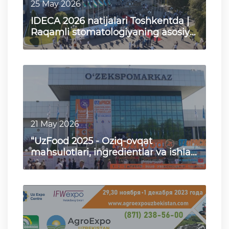
25 May 2026
IDECA 2026 natijalari Toshkentda |
Raqamli stomatologiyaning asosiy
tendensiyalari
21 May 2026
“UzFood 2025 - Oziq-ovqat
mahsulotlari, ingredientlar va ishlab
chiqarish texnologiyalari”…