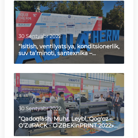
30 Sentyabr 2022
“Isitish, ventilyatsiya, konditsionerlik,
suv ta’minoti, santexnika –
AQUATHERM TASHKENT 2…
30 Sentyabr 2022
“Qadoqlash. Muhr. Leybl, Qog'oz –
O’ZuPACK - O’ZBEKinPRINT 2022»
22-xalqaro ko‘rgazmasi