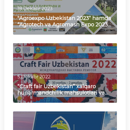
18 Dekabr 2023
"Agroexpo Uzbekistan 2023” hamda
“Agrotech va Agromash Expo 2023”
қишлоқ хўжалиги кўргазма…
5 Dekabr 2022
“Craft fair Uzbekistan” xalqaro
hunarmandchilik mahsulotlari va
texnologiyalari yarmarkasi