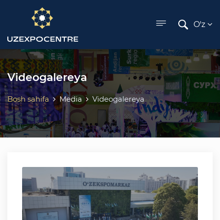
ose menu
O'z
Videogalereya
Bosh sahifa
Media
Videogalereya