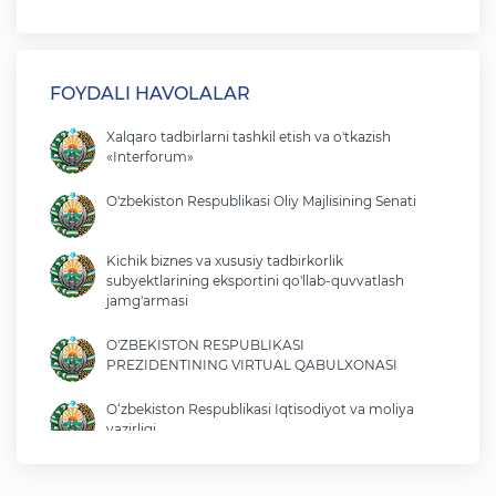
FOYDALI HAVOLALAR
Xalqaro tadbirlarni tashkil etish va o'tkazish
«Interforum»
O'zbekiston Respublikasi Oliy Majlisining Senati
Kichik biznes va xususiy tadbirkorlik
subyektlarining eksportini qo'llab-quvvatlash
jamg'armasi
O'ZBEKISTON RESPUBLIKASI
PREZIDENTINING VIRTUAL QABULXONASI
O‘zbekiston Respublikasi Iqtisodiyot va moliya
vazirligi
O'zbekiston Respublikasi tashqi ishlar vazirligi