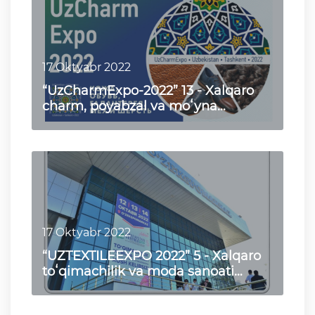
17 Oktyabr 2022
“UzCharmExpo-2022” 13 - Xalqaro
charm, poyabzal va moʻyna
koʻrgazmasi
17 Oktyabr 2022
“UZTEXTILEEXPO 2022” 5 - Xalqaro
toʻqimachilik va moda sanoati
ixtisoslashtirilgan koʻrgaz…