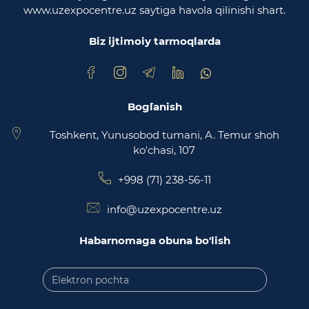
www.uzexpocentre.uz saytiga havola qilinishi shart.
O‘zbekiston Respublikasi Adliya vazirligi
Biz ijtimoiy tarmoqlarda
Trade Uzbekistan milliy eksportbop savdo
maydonchasi
Bog`lanish
Toshkent, Yunusobod tumani, A. Temur shoh
ko'chasi, 107
+998 (71) 238-56-11
info@uzexpocentre.uz
Habarnomaga obuna bo'lish