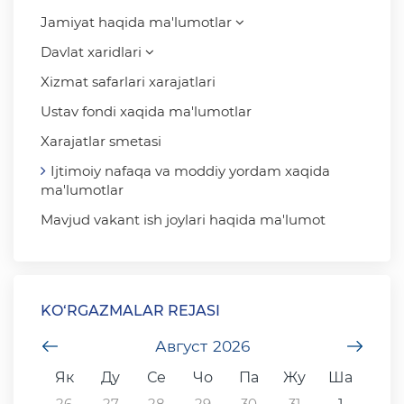
Jamiyat haqida ma'lumotlar
Davlat xaridlari
Xizmat safarlari xarajatlari
Ustav fondi xaqida ma'lumotlar
Xarajatlar smetasi
Ijtimoiy nafaqa va moddiy yordam xaqida
ma'lumotlar
Mavjud vakant ish joylari haqida ma'lumot
KO‘RGAZMALAR REJASI
undefined
Август
2026
unde
Як
Ду
Се
Чо
Па
Жу
Ша
26
27
28
29
30
31
1