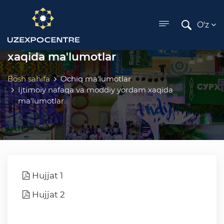
ose menu
O'z
Ijtimoiy nafaqa va moddiy yordam
xaqida ma'lumotlar
Bosh sahifa
Ochiq ma'lumotlar
Ijtimoiy nafaqa va moddiy yordam xaqida
ma'lumotlar
Hujjat 1
Hujjat 2