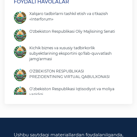
FOYDALI HAVOLALAR
Xalqaro tadbirlarni tashkil etish va o'tkazish
«Interforum»
O'zbekiston Respublikasi Oliy Majlisining Senati
Kichik biznes va xususiy tadbirkorlik
subyektlarining eksportini qo'llab-quvvatlash
jamg'armasi
O'ZBEKISTON RESPUBLIKASI
PREZIDENTINING VIRTUAL QABULXONASI
O‘zbekiston Respublikasi Iqtisodiyot va moliya
vazirligi
O'zbekiston Respublikasi tashqi ishlar vazirligi
O'zbekiston Respublikasi oliy majlisi
Qonunchilik palatasi
Ushbu saytdagi materiallardan foydalanilganda,