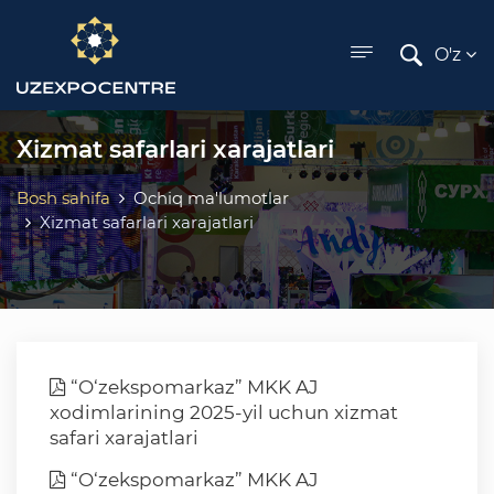
ose menu
O'z
Xizmat safarlari xarajatlari
Bosh sahifa
Ochiq ma'lumotlar
Xizmat safarlari xarajatlari
“O‘zekspomarkaz” MKK AJ
xodimlarining 2025-yil uchun xizmat
safari xarajatlari
“O‘zekspomarkaz” MKK AJ