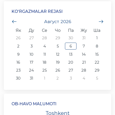
KO‘RGAZMALAR REJASI
undefined
Август
2026
unde
Як
Ду
Се
Чо
Па
Жу
Ша
26
27
28
29
30
31
1
2
3
4
5
6
7
8
9
10
11
12
13
14
15
16
17
18
19
20
21
22
23
24
25
26
27
28
29
30
31
1
2
3
4
5
OB-HAVO MA`LUMOTI
Toshkent