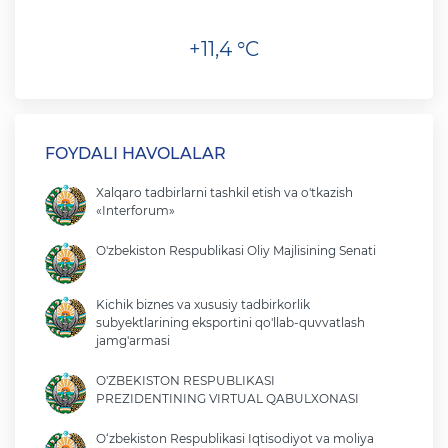
+11,4 °C
FOYDALI HAVOLALAR
Xalqaro tadbirlarni tashkil etish va o'tkazish
«Interforum»
O'zbekiston Respublikasi Oliy Majlisining Senati
Kichik biznes va xususiy tadbirkorlik
subyektlarining eksportini qo'llab-quvvatlash
jamg'armasi
O'ZBEKISTON RESPUBLIKASI
PREZIDENTINING VIRTUAL QABULXONASI
O‘zbekiston Respublikasi Iqtisodiyot va moliya