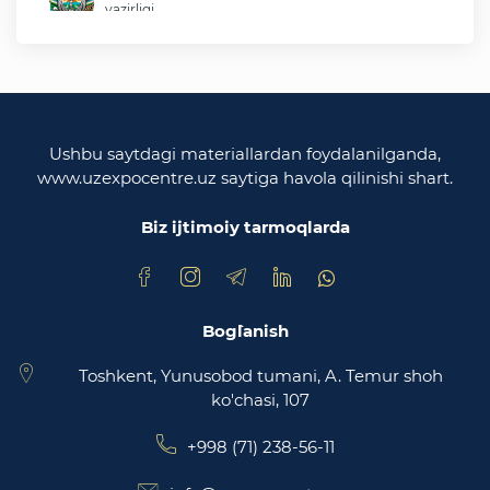
vazirligi
O'zbekiston Respublikasi tashqi ishlar vazirligi
O'zbekiston Respublikasi oliy majlisi
Qonunchilik palatasi
Ushbu saytdagi materiallardan foydalanilganda,
www.uzexpocentre.uz saytiga havola qilinishi shart.
O‘zbekiston Respublikasi Adliya vazirligi
Biz ijtimoiy tarmoqlarda
Trade Uzbekistan milliy eksportbop savdo
maydonchasi
Bog`lanish
Toshkent, Yunusobod tumani, A. Temur shoh
ko'chasi, 107
+998 (71) 238-56-11