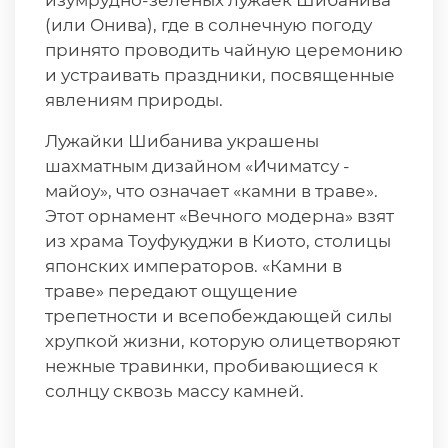
изумрудно-зеленых лужаек Шибанива
(или Онива), где в солнечную погоду
принято проводить чайную церемонию
и устраивать праздники, посвященные
явлениям природы.
Лужайки Шибанива украшены
шахматным дизайном «Ичиматсу -
майоу», что означает «камни в траве».
Этот орнамент «Вечного модерна» взят
из храма Тоуфукуджи в Киото, столицы
японских императоров. «Камни в
траве» передают ощущение
трепетности и всепобеждающей силы
хрупкой жизни, которую олицетворяют
нежные травинки, пробивающиеся к
солнцу сквозь массу камней.