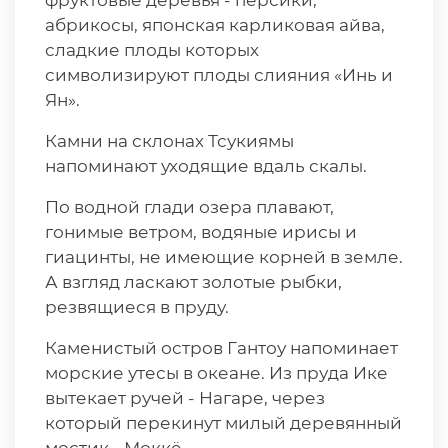
фруктовые деревья - персики,
абрикосы, японская карликовая айва,
сладкие плоды которых
символизируют плоды слияния «Инь и
Ян».
Камни на склонах Тсукиямы
напоминают уходящие вдаль скалы.
По водной глади озера плавают,
гонимые ветром, водяные ирисы и
гиацинты, не имеющие корней в земле.
А взгляд ласкают золотые рыбки,
резвящиеся в пруду.
Каменистый остров Гантоу напоминает
морские утесы в океане. Из пруда Ике
вытекает ручей - Нагаре, через
который перекинут милый деревянный