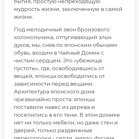
бытия, простую непреходящую
мудрость жизни, заключенную в самой
жизни.
Под мелодичный звон бронзового
колокольчика, отпугивающий злых
духов, мы, сняв по японским обычаям
обувь, входим в Чайный Домик с
чистым сердцем. Это «убежище
пустоты», где, освободившись от
вещей, японцы освободились от
зависимости перед вещами.
Архитектура японского дома
чрезвычайно проста: японцы
поставили навес из дерева и
поселились в его тени. В этом домике
нет ни только мебели, но даже стен и
дверей, только раздвижные
перегородки - седзи, амадо, фусума.