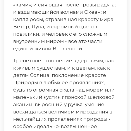
«ками»; и сияющая после грозы радуга;
и вздымающийся волнами Океан; и
капля росы, отразившая красоту мира;
Ветер, Луна, и скромный цветок
повилики, и человек с его сложным
внутренним миром - все это части
единой живой Вселенной.
Трепетное отношение к деревьям, как
к живым существам, и к цветам, как к
детям Солнца, поклонение красоте
Природы в любых ее проявлениях,
будь то огромная скала над морем или
маленький кустик японской шелковой
акации, выросший у ручья, умение
восхищаться величием мироздания в
мельчайших проявлениях природы -
особое идеально-возвышенное