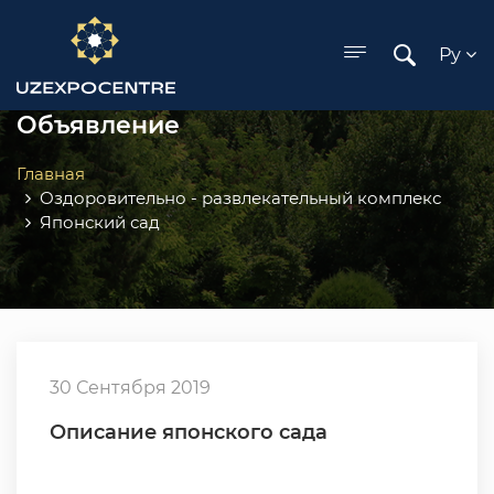
ose menu
Ру
Объявление
Главная
Оздоровительно - развлекательный комплекс
Японский сад
30 Сентября 2019
Описание японского сада