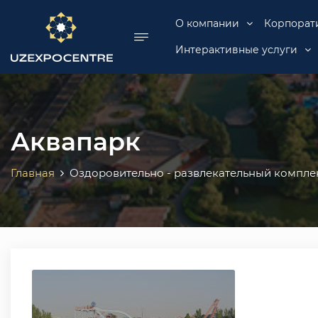
se menu
О компании
Корпорат
Интерактивные услуги
Аквапарк
Главная
Оздоровительно - развлекательный компле