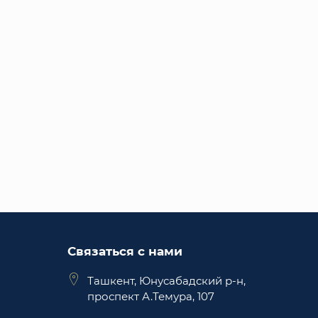
Связаться с нами
Ташкент, Юнусабадский р-н,
проспект А.Темура, 107