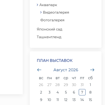
Аквапарк
Видеогалерея
Фотогалерея
Японский сад
Ташкентленд
ПЛАН ВЫСТАВОК
undefined
Август
2026
unde
вс
пн
вт
ср
чт
пт
сб
26
27
28
29
30
31
1
2
3
4
5
6
7
8
9
10
11
12
13
14
15