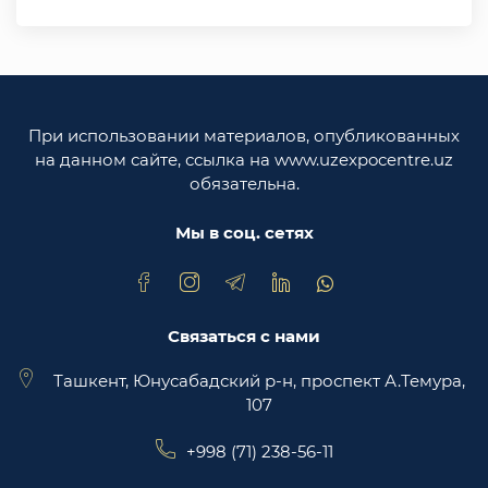
Министерство иностранных дел Республики
Узбекистан
Законодательная палата Олий Мажлиса
Республики Узбекистан
При использовании материалов, опубликованных
Министерство юстиции Республики
на данном сайте, ссылка на www.uzexpocentre.uz
Узбекистан
обязательна.
Национальная экспортоориенированная
торговая площадка Trade Uzbekistan
Мы в соц. сетях
Связаться с нами
Ташкент, Юнусабадский р-н, проспект А.Темура,
107
+998 (71) 238-56-11