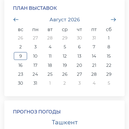
ПЛАН ВЫСТАВОК
undefined
Август
2026
unde
вс
пн
вт
ср
чт
пт
сб
26
27
28
29
30
31
1
2
3
4
5
6
7
8
9
10
11
12
13
14
15
16
17
18
19
20
21
22
23
24
25
26
27
28
29
30
31
1
2
3
4
5
ПРОГНОЗ ПОГОДЫ
Ташкент