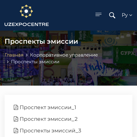
ose menu
Ру
Проспекты эмиссии
Главная
Корпоративное управление
Проспекты эмиссии
Проспект эмиссии_1
Проспект эмиссии_2
Проспекты эмиссий_3