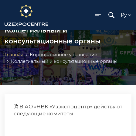
ose menu
Ру
Коллегиальный и
консультационные органы
Главная
Корпоративное управление
Коллегиальный и консультационные органы
В АО «НВК «Узэкспоцентр» действуют
следующие комитеты