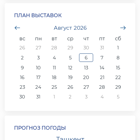
ПЛАН ВЫСТАВОК
undefined
Август
2026
unde
вс
пн
вт
ср
чт
пт
сб
26
27
28
29
30
31
1
2
3
4
5
6
7
8
9
10
11
12
13
14
15
16
17
18
19
20
21
22
23
24
25
26
27
28
29
30
31
1
2
3
4
5
ПРОГНОЗ ПОГОДЫ
Ташкент