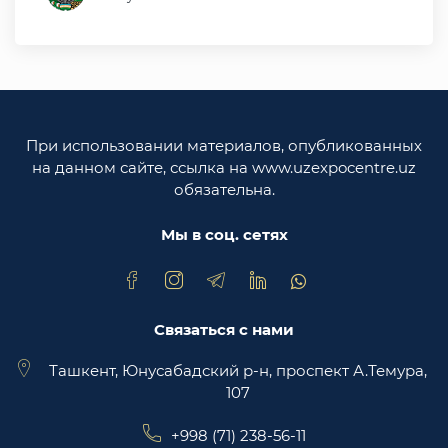
Министерство иностранных дел Республики
Узбекистан
Законодательная палата Олий Мажлиса
Республики Узбекистан
При использовании материалов, опубликованных
Министерство юстиции Республики
на данном сайте, ссылка на www.uzexpocentre.uz
Узбекистан
обязательна.
Национальная экспортоориенированная
торговая площадка Trade Uzbekistan
Мы в соц. сетях
Связаться с нами
Ташкент, Юнусабадский р-н, проспект А.Темура,
107
+998 (71) 238-56-11