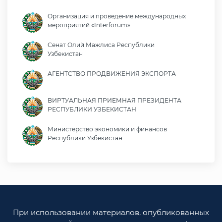
Организация и проведение международных
мероприятий «Interforum»
Сенат Олий Мажлиса Республики
Узбекистан
АГЕНТСТВО ПРОДВИЖЕНИЯ ЭКСПОРТА
ВИРТУАЛЬНАЯ ПРИЕМНАЯ ПРЕЗИДЕНТА
РЕСПУБЛИКИ УЗБЕКИСТАН
Министерство экономики и финансов
Республики Узбекистан
Министерство иностранных дел Республики
Узбекистан
Законодательная палата Олий Мажлиса
Республики Узбекистан
При использовании материалов, опубликованных
Министерство юстиции Республики