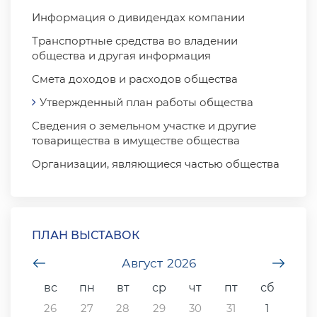
Информация о дивидендах компании
Транспортные средства во владении
общества и другая информация
Смета доходов и расходов общества
Утвержденный план работы общества
Сведения о земельном участке и другие
товарищества в имуществе общества
Организации, являющиеся частью общества
ПЛАН ВЫСТАВОК
undefined
Август
2026
unde
вс
пн
вт
ср
чт
пт
сб
26
27
28
29
30
31
1