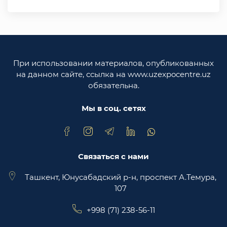
Министерство иностранных дел Республики
Узбекистан
Законодательная палата Олий Мажлиса
Республики Узбекистан
При использовании материалов, опубликованных
Министерство юстиции Республики
на данном сайте, ссылка на www.uzexpocentre.uz
Узбекистан
обязательна.
Национальная экспортоориенированная
торговая площадка Trade Uzbekistan
Мы в соц. сетях
Связаться с нами
Ташкент, Юнусабадский р-н, проспект А.Темура,
107
+998 (71) 238-56-11