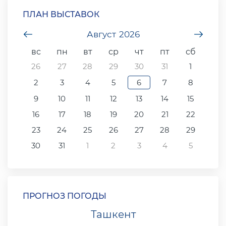
ПЛАН ВЫСТАВОК
undefined
Август
2026
unde
вс
пн
вт
ср
чт
пт
сб
26
27
28
29
30
31
1
2
3
4
5
6
7
8
9
10
11
12
13
14
15
16
17
18
19
20
21
22
23
24
25
26
27
28
29
30
31
1
2
3
4
5
ПРОГНОЗ ПОГОДЫ
Ташкент