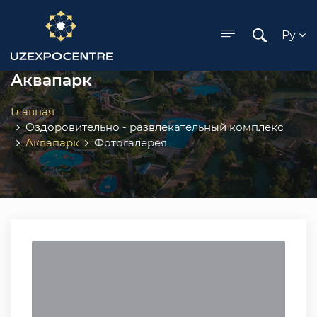
ose menu
Ру
Аквапарк
Главная
Оздоровительно - развлекательный комплекс
Аквапарк
Фотогалерея