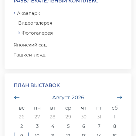
РАЗВЛЕКАТЕЛЬНЫЙ КОМПЛЕКС
Аквапарк
Видеогалерея
Фотогалерея
Японский сад
Ташкентленд
ПЛАН ВЫСТАВОК
undefined
Август
2026
unde
вс
пн
вт
ср
чт
пт
сб
26
27
28
29
30
31
1
2
3
4
5
6
7
8
9
10
11
12
13
14
15