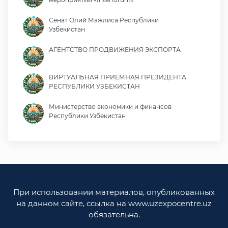
Сенат Олий Мажлиса Республики
Узбекистан
АГЕНТСТВО ПРОДВИЖЕНИЯ ЭКСПОРТА
ВИРТУАЛЬНАЯ ПРИЕМНАЯ ПРЕЗИДЕНТА
РЕСПУБЛИКИ УЗБЕКИСТАН
Министерство экономики и финансов
Республики Узбекистан
Министерство иностранных дел Республики
Узбекистан
Законодательная палата Олий Мажлиса
Республики Узбекистан
При использовании материалов, опубликованных
Министерство юстиции Республики
на данном сайте, ссылка на www.uzexpocentre.uz
Узбекистан
обязательна.
Национальная экспортоориенированная