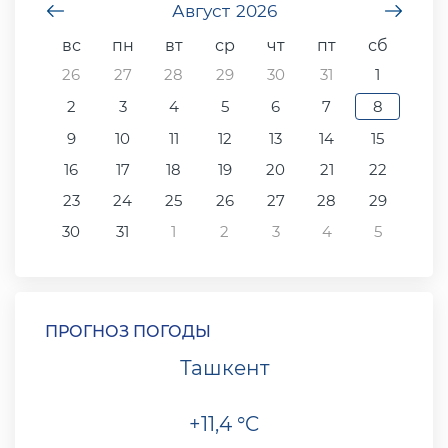
undefined
Август
2026
unde
вс
пн
вт
ср
чт
пт
сб
26
27
28
29
30
31
1
2
3
4
5
6
7
8
9
10
11
12
13
14
15
16
17
18
19
20
21
22
23
24
25
26
27
28
29
30
31
1
2
3
4
5
ПРОГНОЗ ПОГОДЫ
Ташкент
+11,4 °C