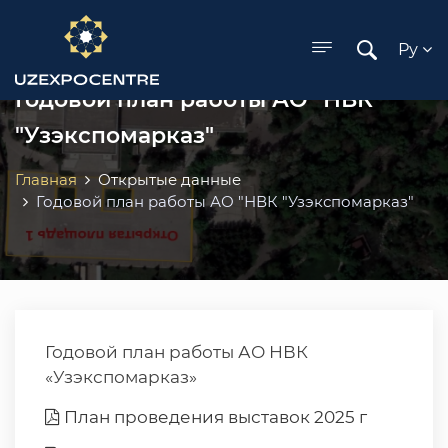
ose menu
Ру
Годовой план работы АО "НВК
"Узэкспомарказ"
Главная
Открытые данные
Годовой план работы АО "НВК "Узэкспомарказ"
Годовой план работы АО НВК
«Узэкспомарказ»
План проведения выставок 2025 г