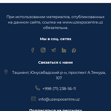
Законодательная палата Олий Мажлиса
Республики Узбекистан
При использовании материалов, опубликованных
Министерство юстиции Республики
на данном сайте, ссылка на www.uzexpocentre.uz
Узбекистан
обязательна.
Национальная экспортоориенированная
торговая площадка Trade Uzbekistan
Мы в соц. сетях
Связаться с нами
Ташкент, Юнусабадский р-н, проспект А.Темура,
107
+998 (71) 238-56-11
info@uzexpocentre.uz
Подписаться на рассылку