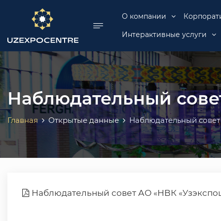
se menu
О компании
Корпорат
Интерактивные услуги
Наблюдательный сове
Главная
Открытые данные
Наблюдательный совет
Наблюдательный совет АО «НВК «Узэкспо