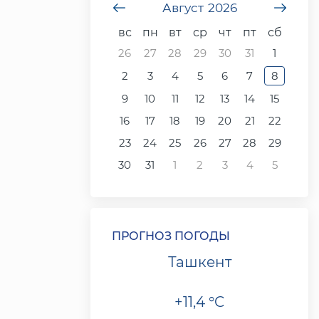
undefined
Август
2026
unde
вс
пн
вт
ср
чт
пт
сб
26
27
28
29
30
31
1
2
3
4
5
6
7
8
9
10
11
12
13
14
15
16
17
18
19
20
21
22
23
24
25
26
27
28
29
30
31
1
2
3
4
5
ПРОГНОЗ ПОГОДЫ
Ташкент
+11,4 °C