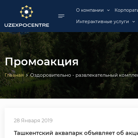
se menu
О компании
Корпорат
Интерактивные услуги
Промоакция
Главная
Оздоровительно - развлекательный компле
28 Января 2019
Ташкентский аквапарк объявляет об акц