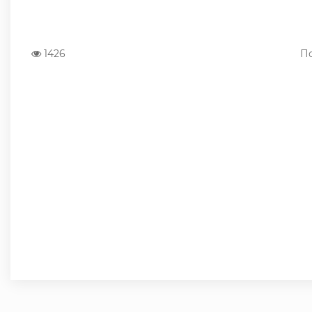
1426
По