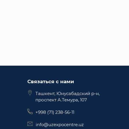
Связаться с нами
Ташкент, Юнусабадский р-н,
проспект А.Темура, 107
+998 (71) 238-56-11
info@uzexpocentre.uz