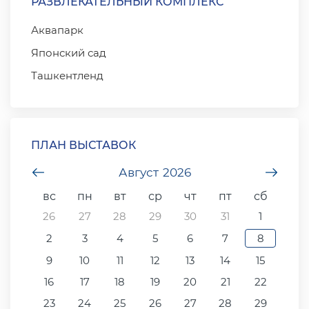
РАЗВЛЕКАТЕЛЬНЫЙ КОМПЛЕКС
Аквапарк
Японский сад
Ташкентленд
ПЛАН ВЫСТАВОК
undefined
Август
2026
unde
вс
пн
вт
ср
чт
пт
сб
26
27
28
29
30
31
1
2
3
4
5
6
7
8
9
10
11
12
13
14
15
16
17
18
19
20
21
22
23
24
25
26
27
28
29