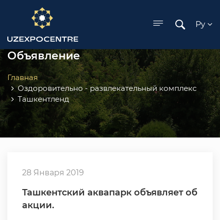
ose menu
Ру
Объявление
Главная
Оздоровительно - развлекательный комплекс
Ташкентленд
28 Января 2019
Ташкентский аквапарк объявляет об
акции.