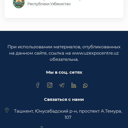
Республики Узбекистан
Министерство иностранных дел Республики
Узбекистан
Законодательная палата Олий Мажлиса
Республики Узбекистан
При использовании материалов, опубликованных
Министерство юстиции Республики
на данном сайте, ссылка на www.uzexpocentre.uz
Узбекистан
обязательна.
Национальная экспортоориенированная
торговая площадка Trade Uzbekistan
Мы в соц. сетях
Связаться с нами
Ташкент, Юнусабадский р-н, проспект А.Темура,
107