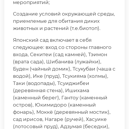
мероприятий;
Создание условий окружающей среды,
приемлемые для обитания диких
животных и растений (т.е.биотоп).
Японский сад включает в себя
следующее: вход со стороны главного
входа, Секитеи (сад камней), Тэимон
(врата сада), Шибанива (лужайки),
Буден (чайный домик), Тсукубаи (чаша с
водой), Ике (пруд), Тсукияма (холмы),
Таки (водопады), Тсуиджибеи
(деревянная стена), Ишихама
(каменный берег), Гантоу (каменный
остров), Юкимидоро (каменный
фонарь), Моккё (деревянный мостик),
сад ирисов, Нагаре (ручей), Хасуике
(лотосовый пруд), Адзумая (беседки),