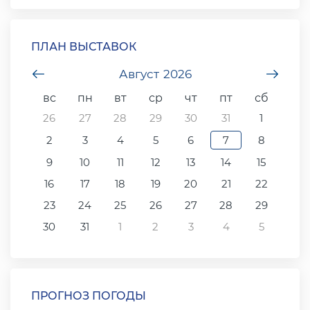
ПЛАН ВЫСТАВОК
undefined
Август
2026
unde
вс
пн
вт
ср
чт
пт
сб
26
27
28
29
30
31
1
2
3
4
5
6
7
8
9
10
11
12
13
14
15
16
17
18
19
20
21
22
23
24
25
26
27
28
29
30
31
1
2
3
4
5
ПРОГНОЗ ПОГОДЫ