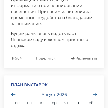
информацию при планировании
посещения. Приносим извинения за
временные неудобства и благодарим
за понимание.
Будем рады вновь видеть вас в
Японском саду и желаем приятного
отдыха!
964
Поделится:
Распечатать
ПЛАН ВЫСТАВОК
undefined
Август
2026
unde
вс
пн
вт
ср
чт
пт
сб