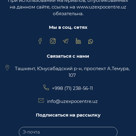
При использовании материалов, опубликованных
Министерство юстиции Республики
на данном сайте, ссылка на www.uzexpocentre.uz
Узбекистан
обязательна.
Национальная экспортоориенированная
торговая площадка Trade Uzbekistan
Мы в соц. сетях
Связаться с нами
Ташкент, Юнусабадский р-н, проспект А.Темура,
107
+998 (71) 238-56-11
info@uzexpocentre.uz
Подписаться на рассылку