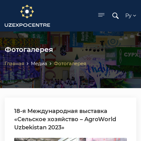
ose menu
Ру
Фотогалерея
Главная
Медиа
Фотогалерея
18-я Международная выставка
«Сельское хозяйство – AgroWorld
Uzbekistan 2023»