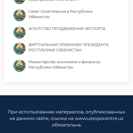
Сенат Олий Мажлиса Республики
Узбекистан
АГЕНТСТВО ПРОДВИЖЕНИЯ ЭКСПОРТА
ВИРТУАЛЬНАЯ ПРИЕМНАЯ ПРЕЗИДЕНТА
РЕСПУБЛИКИ УЗБЕКИСТАН
Министерство экономики и финансов
Республики Узбекистан
Министерство иностранных дел Республики
Узбекистан
Законодательная палата Олий Мажлиса
Республики Узбекистан
При использовании материалов, опубликованных
Министерство юстиции Республики
на данном сайте, ссылка на www.uzexpocentre.uz
Узбекистан
обязательна.
Национальная экспортоориенированная