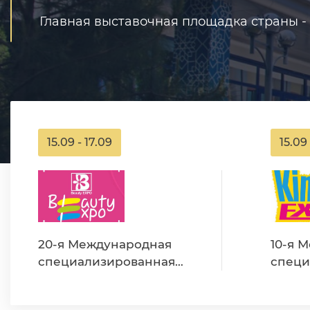
Главная выставочная площадка страны 
15.09 - 17.09
15.09 
20-я Международная
10-я 
специализированная
специ
выставка индустрии
выста
красоты в Республике
детст