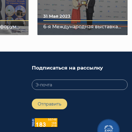
31 Мая 2023
 форум
6-я Международная выставка
зма
текстильной и модной
индустрии "UzTextile Expo Весна
2023"
Подписаться на рассылку
Отправить