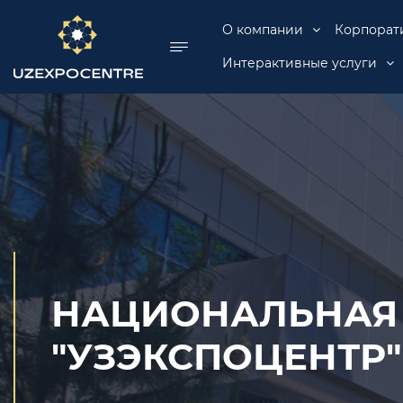
se menu
О компании
Корпорат
Интерактивные услуги
НАЦИОНАЛЬНАЯ
"УЗЭКСПОЦЕНТР"