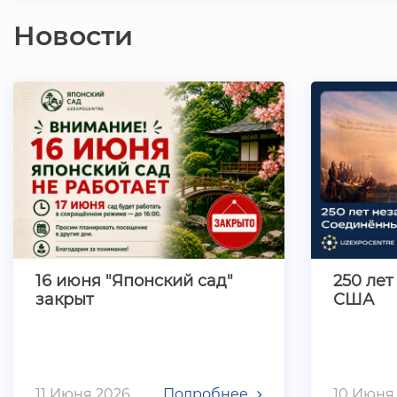
Узбекистан
Узбек
«BeautyExpo…
Новости
16 июня "Японский сад"
250 ле
закрыт
США
11 Июня 2026
Подробнее
10 Июня