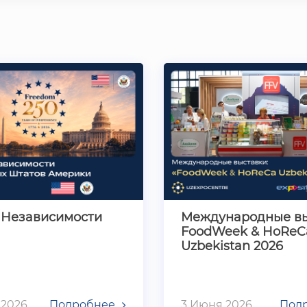
истан «Kinder…
Фармацевтика.
Стоматология…
т Независимости
Международные вы
FoodWeek & HoReC
Uzbekistan 2026
 2026
Подробнее
3 Июня 2026
Под