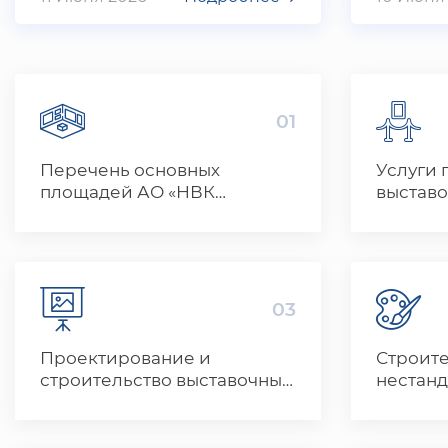
01
Перечень основных
Услуги 
площадей АО «НВК
выставо
«Узэкспоцентр»
”Узэксп
террит
и за ру
03
Проектирование и
Строит
строительство выставочных
нестанд
стендов
дизайн 