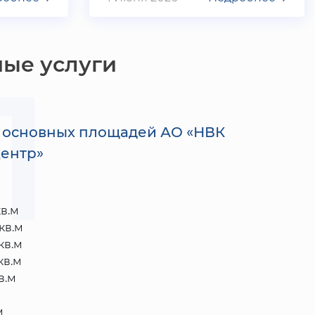
1
ые услуги
 основных площадей АО «НВК
центр»
кв.м
кв.м
кв.м
кв.м
в.м
м