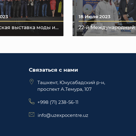
2023
18 Июля 2023
кая выставка моды и
22-й Международный
 “Tashkent Fashion &
Паломнического тури
xpo 2023”
Связаться с нами
Ташкент, Юнусабадский р-н,
проспект А.Темура, 107
+998 (71) 238-56-11
info@uzexpocentre.uz