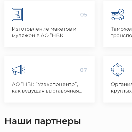
05
Изготовление макетов и
Таможе
муляжей в АО “НВК
“Узэкспоцентр”
07
АО “НВК “Узэкспоцентр”,
Органи
как ведущая выставочная
круглых
площадка Узбекистана,
предлагает широкий
спектр рекламных услуг для
участников выставок и
Наши партнеры
мероприятий.