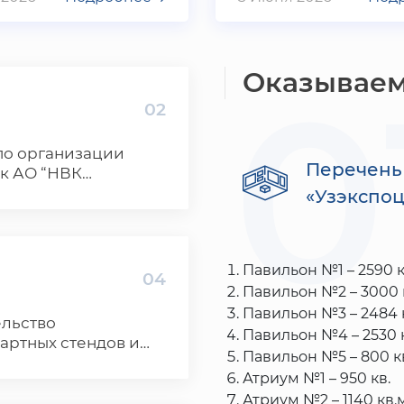
0
Оказываем
02
по организации
Перечень
к АО “НВК
оцентр” на
«Узэкспо
ории нашей страны
бежом
Павильон №1 – 2590 
04
Павильон №2 – 3000 
Павильон №3 – 2484 
ельство
Павильон №4 – 2530 
артных стендов и
Павильон №5 – 800 к
стенда
Атриум №1 – 950 кв.
Атриум №2 – 1140 кв.