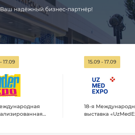
- Ваш надёжный бизнес-партнёр!
- 17.09
15.09 - 17.09
Международная
18-я Международн
ализированная
выставка «UzMedExpo-
вка материнства и
2026» (Медицинское
ва в Республике
оборудование.